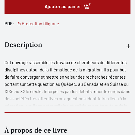
Ajouter au panier
PDF:
Protection filigrane
Description
Cet ouvrage rassemble les travaux de chercheurs de différentes
disciplines autour de la thématique de la migration. Il a pour but
de faire converger et mettre en valeur des recherches récentes
portant sur cette question au Québec, au Canada et en Suisse du
XIXe au XXIe siècle. Interpellés par les débats récents surgis dans
des sociétés très attentives aux questions identitaires liées à la
migration, aux liens entre religion et politique noués autour de la
laïcité, ainsi qu’à la tolérance entre communautés d’origines
diverses, des spécialistes en sciences humaines se sont sentis
incités à réfléchir aux enjeux propres aux migrations, hier comme
À propos de ce livre
aujourd’hui. Réunis par le Centre suisse d’Etudes sur le Québec et