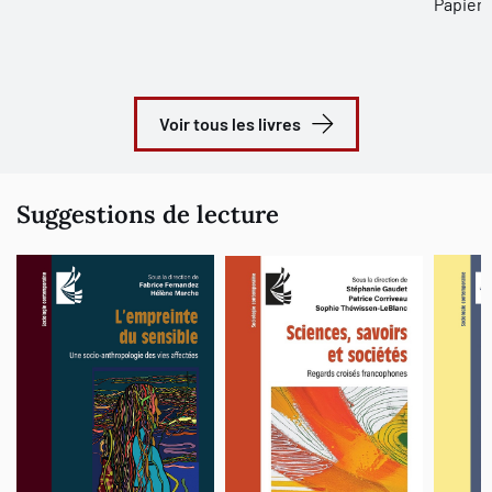
Papier 
Voir tous les livres
Suggestions de lecture