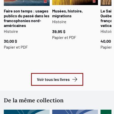
Faire son temps : usages
Musées, histoire,
Le Sain
publics du passé dans les
migrations
Québec 
francophonies nord-
françai
Histoire
américaines
vatican
Histoire
Histoir
39,95 $
Papier et PDF
30,00 $
40,00 $
Papier et PDF
Papier 
Voir tous les livres
De la même collection