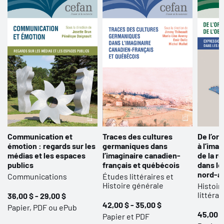
Communication et
Traces des cultures
De l’oral
émotion : regards sur les
germaniques dans
à l’ima
médias et les espaces
l’imaginaire canadien-
de la r
publics
français et québécois
dans le
nord-a
Communications
Études littéraires et
Histoire générale
Histoir
littérai
36,00 $ - 29,00 $
42,00 $ - 35,00 $
Papier, PDF ou ePub
45,00 $
Papier et PDF