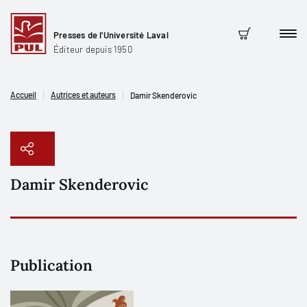
Presses de l'Université Laval
Men
Panier
Éditeur depuis 1950
Accueil
Autrices et auteurs
Damir Skenderovic
Damir Skenderovic
Copier le lien
Publication