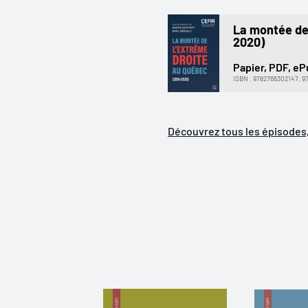
La montée de 
2020)
Papier, PDF, e
ISBN : 9782766302147, 9
Découvrez tous les épisodes, 