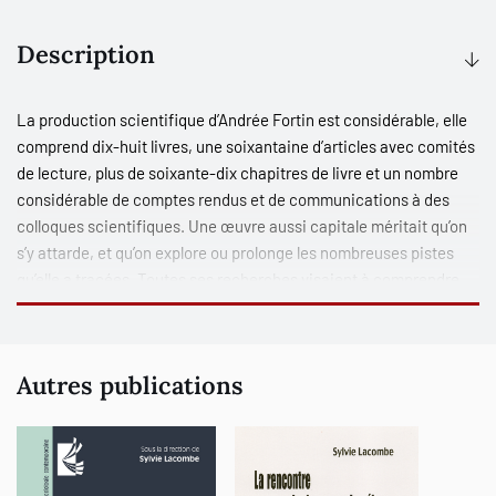
Description
La production scientifique d’Andrée Fortin est considérable, elle
comprend dix-huit livres, une soixantaine d’articles avec comités
de lecture, plus de soixante-dix chapitres de livre et un nombre
considérable de comptes rendus et de communications à des
colloques scientifiques. Une œuvre aussi capitale méritait qu’on
s’y attarde, et qu’on explore ou prolonge les nombreuses pistes
qu’elle a tracées. Toutes ses recherches visaient à comprendre
un aspect ou l’autre du Québec, plus spécifiquement comprendre
le changement au Québec et, éventuellement, concourir à
l’accélérer. Les contributrices et contributeurs regroupés dans
Autres publications
Une passion pour le Québec
mettent chacune et chacun de
l’avant l’originalité des recherches d’Andrée Fortin et la rigueur de
ses analyses. À partir de leur propre champ d’expertise, elles et ils
se penchent avec affection, mais sans voiler non plus leur regard
critique, sur l’une ou l’autre de ses recherches. Si plusieurs