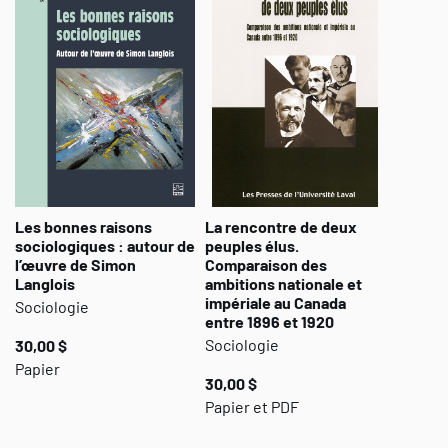
reviennent sur son indéfectible engagement envers les revues
québécoises et sur son livre sur les intellectuels québécois et
leurs revues, tous sans exception mettent en exergue une idée,
une trouvaille, une proposition jusqu’ici inaperçue et ajoutent
ainsi une nouvelle couche à l’interprétation de son œuvre.
L’ensemble forme une belle palette de styles d’écriture (du plus
scientifique au plus personnel) et de propos substantiels.
Les bonnes raisons
La rencontre de deux
sociologiques : autour de
peuples élus.
l’œuvre de Simon
Comparaison des
Langlois
ambitions nationale et
impériale au Canada
Sociologie
entre 1896 et 1920
Sociologie
30,00 $
Papier
30,00 $
Papier et PDF