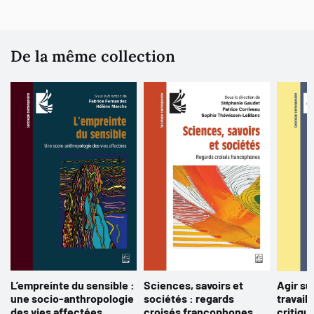
De la même collection
L’empreinte du sensible :
Sciences, savoirs et
Agir su
une socio-anthropologie
sociétés : regards
travail 
des vies affectées
croisés francophones
critiqu