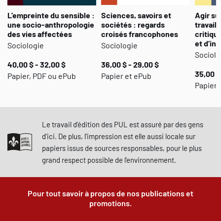
L’empreinte du sensible :
Sciences, savoirs et
Agir su
une socio-anthropologie
sociétés : regards
travail 
des vies affectées
croisés francophones
critiqu
et d’in
Sociologie
Sociologie
Sociolo
40,00 $ - 32,00 $
36,00 $ - 29,00 $
35,00 $
Papier, PDF ou ePub
Papier et ePub
Papier,
Le travail d'édition des PUL est assuré par des gens
d'ici. De plus, l'impression est elle aussi locale sur
papiers issus de sources responsables, pour le plus
grand respect possible de l'environnement.
Pour tout savoir à propos de nos publications et
promotions.