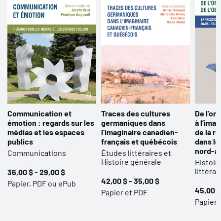
Communication et
Traces des cultures
De l’oral
émotion : regards sur les
germaniques dans
à l’ima
médias et les espaces
l’imaginaire canadien-
de la r
publics
français et québécois
dans le
nord-a
Communications
Études littéraires et
Histoire générale
Histoir
littérai
36,00 $ - 29,00 $
42,00 $ - 35,00 $
Papier, PDF ou ePub
45,00 $
Papier et PDF
Papier 