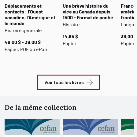
Déplacements et
Une brève histoire du
Franco
contacts : l’Ouest
vice au Canada depuis
américa
canadien, l’Amérique et
1500 - Format de poche
frontiè
le monde
Histoire
Langues
Histoire générale
14,95 $
39,00 $
48,00 $ - 39,00 $
Papier
Papier 
Papier, PDF ou ePub
Voir tous les livres
De la même collection