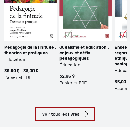
Pédagogie de la finitude :
Judaïsme et éducation :
Enseign
théories et pratiques
enjeux et défis
regards
pédagogiques
éthique
Éducation
sociopo
Éducation
Éducat
39,00 $ - 33,00 $
32,95 $
Papier et PDF
35,00 $
Papier et PDF
Papier 
Voir tous les livres