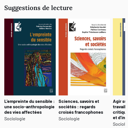
Suggestions de lecture
L’empreinte du sensible :
Sciences, savoirs et
Agir su
une socio-anthropologie
sociétés : regards
travail 
des vies affectées
croisés francophones
critiqu
et d’in
Sociologie
Sociologie
Sociolo