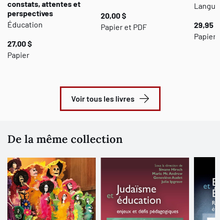
constats, attentes et
Langues
perspectives
20,00 $
Éducation
29,95 $
Papier et PDF
Papier 
27,00 $
Papier
Voir tous les livres
De la même collection