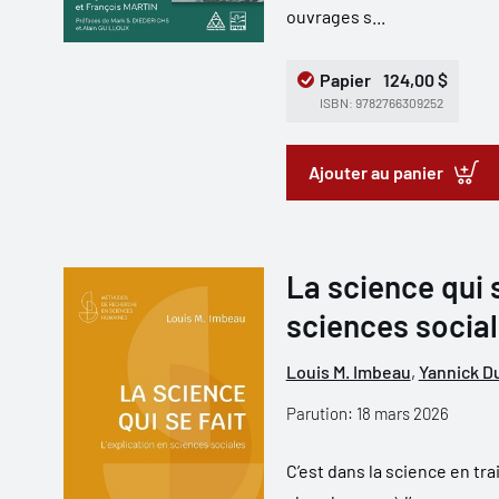
ouvrages s...
Papier
124,00 $
ISBN: 9782766309252
Ajouter au panier
La science qui s
sciences socia
Louis M. Imbeau
,
Yannick D
Parution: 18 mars 2026
C’est dans la science en tra