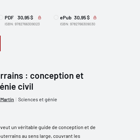
PDF
30,95 $
ePub
30,95 $
ISBN: 9782766309023
ISBN: 9782766309030
rains : conception et
énie civil
 Martin
Sciences et génie
 veut un véritable guide de conception et de
uterrains au sens large, couvrant les