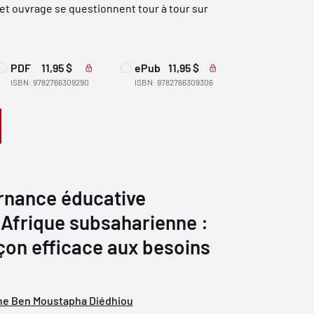
cet ouvrage se questionnent tour à tour sur
PDF
11,95 $
ePub
11,95 $
ISBN: 9782766309290
ISBN: 9782766309306
rnance éducative
 Afrique subsaharienne :
çon efficace aux besoins
ne Ben Moustapha Diédhiou