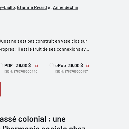
y-Diallo
,
Étienne Rivard
et
Anne Sechin
uest ne s’est pas construit en vase clos sur
propres ; il est le fruit de ses connexions av...
PDF
39,00 $
ePub
39,00 $
ISBN: 9782766300440
ISBN: 9782766300457
assé colonial : une
 l’harmonie sociale chez