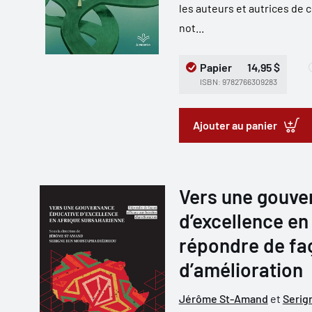
les auteurs et autrices de 
not...
Papier
14,95 $
ISBN: 9782766309283
Ajouter au panier
Vers une gouve
d’excellence en
répondre de fa
d’amélioration
Jérôme St-Amand
et
Serig