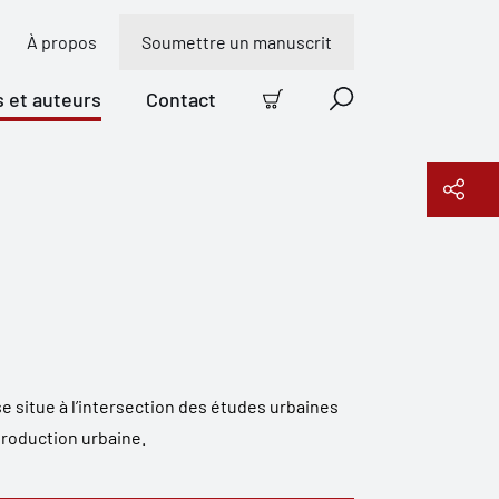
À propos
Soumettre un manuscrit
s et auteurs
Contact
Panier
Recherche
Copier le lien
e situe à l’intersection des études urbaines
production urbaine.