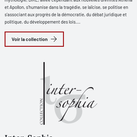
et Apollon, s’humanise dans la tragédie, se laïcise, se politise en
s’associant aux progrès de la démocratie, du débat juridique et
politique, du développement des lois.
DIKÈ n’était pas, à Athènes, la mimésis d’une essence de la
justice, elle était à la fois l’idée abstraite du droit et, sous de
Voir la collection
multiples formes, l’action judiciaire.
La collection « DIKÈ », comme la Pnyx et l’Agora athéniennes,
offre un espace public, un lieu de rencontre pour penseurs venus
d’horizons et de disciplines différents, du droit, de la philosophie
du droit, de la philosophie politique, de la sociologie, prêts à
débattre des questions juridiques urgentes et disposés à une
critique aussi polymorphe et diverse que les structures
complexes du droit contemporain qu’ils tenteront de mettre à
jour. Penseurs persuadés que DIKÈ, élevée à la dignité autonome
du concept, est toujours enchaînée au juste et à l’injuste et que,
privée de déterminations concrètes, la justice n’est qu’une forme
vide. Persuadés aussi que l’ambivalence des structures juridiques
invite à procéder à une enquête sur la généalogie des formes