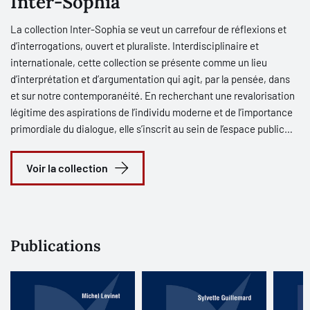
Inter-Sophia
historiques du droit.
La collection Inter-Sophia se veut un carrefour de réflexions et
d’interrogations, ouvert et pluraliste. Interdisciplinaire et
internationale, cette collection se présente comme un lieu
d’interprétation et d’argumentation qui agit, par la pensée, dans
et sur notre contemporanéité. En recherchant une revalorisation
légitime des aspirations de l’individu moderne et de l’importance
primordiale du dialogue, elle s’inscrit au sein de l’espace public
moderne accueillant aussi bien des analyses issues de la
tradition qu’une interrogation concernée par des questions
Voir la collection
contemporaines et en cours d’élaboration. Au confluent de la
philosophie, des sciences humaines, des sciences politiques et
des lettres, Inter-Sophia cherche à promouvoir des idées
novatrices, à ouvrir et à stimuler les débats publics appelant des
Publications
choix démocratiques et à enrichir les repères intellectuels
modernes.