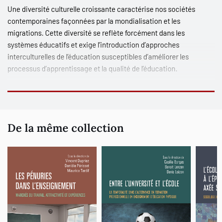
Une diversité culturelle croissante caractérise nos sociétés
contemporaines façonnées par la mondialisation et les
migrations. Cette diversité se reflète forcément dans les
systèmes éducatifs et exige l’introduction d’approches
interculturelles de l’éducation susceptibles d’améliorer les
processus d’apprentissage et la qualité de l’éducation.
À partir d’une perspective résolument internationale et
comparative, cet ouvrage présente, dans un premier temps, les
fondements théoriques et conceptuels de la prise en compte de la
De la même collection
diversité culturelle à l’école. Ensuite, il s’attèle à l’analyse des
approches interculturelles et des débats qu’elles suscitent dans
des pays aussi divers que les États-Unis, le Canada, le Brésil, la
Suisse et la France. Pour chaque contexte national, l’ouvrage
aborde aussi bien les racines historiques des approches
interculturelles que les initiatives concrètes impulsées par les
politiques éducatives pour leur opérationnalisation dans les
écoles et les classes. Enfin, l’ouvrage expose les discussions