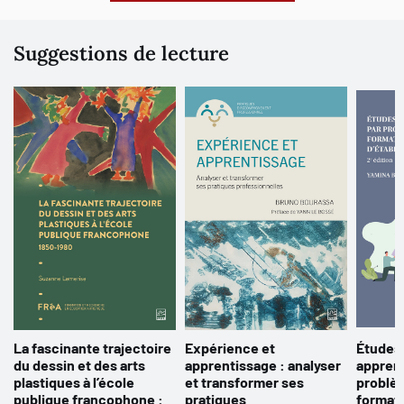
Suggestions de lecture
La fascinante trajectoire
Expérience et
Études 
du dessin et des arts
apprentissage : analyser
apprent
plastiques à l’école
et transformer ses
problèm
publique francophone :
pratiques
format