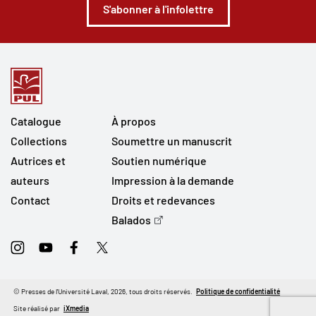
S'abonner à l'infolettre
Catalogue
À propos
Collections
Soumettre un manuscrit
Autrices et
Soutien numérique
auteurs
Impression à la demande
Contact
Droits et redevances
Balados
Instagram
Youtube
Facebook
Twitter
© Presses de l'Université Laval, 2026, tous droits réservés.
Politique de confidentialité
Site réalisé par
iXmedia