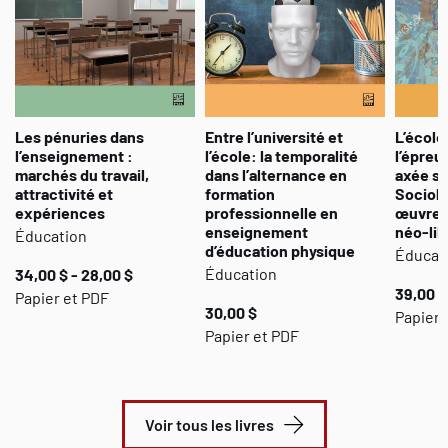
entourant le traitement de la diversité linguistique ou religieuse à
l’école, la mise en œuvre de l’éducation à la citoyenneté mondiale
et la place déterminante des enseignants dans les approches
interculturelles.
Les pénuries dans
Entre l’université et
L’école
l’enseignement :
l’école: la temporalité
l’épreu
marchés du travail,
dans l’alternance en
axée su
attractivité et
formation
Sociolo
expériences
professionnelle en
œuvre d
enseignement
néo-lib
Éducation
d’éducation physique
Éducat
Éducation
34,00 $ - 28,00 $
39,00 $
Papier et PDF
30,00 $
Papier
Papier et PDF
Voir tous les livres