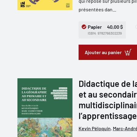
qui repose sur plusieurs p
présentées dan...
Papier
40,00 $
ISBN: 9782766302239
Ajouter au panier
Didactique de l
et au secondai
multidisciplina
l’apprentissage
Kevin Péloquin
,
Marc-André