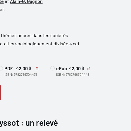
te
et
Alain-G. Gagnon
ues
s thèmes ancrés dans les sociétés
ocraties sociologiquement divisées, cet
PDF
42,00 $
ePub
42,00 $
ISBN: 9782766304431
ISBN: 9782766304448
yssot : un relevé