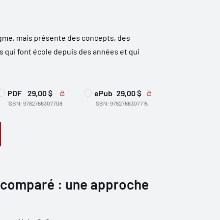
gme, mais présente des concepts, des
s qui font école depuis des années et qui
PDF
29,00 $
ePub
29,00 $
ISBN: 9782766307708
ISBN: 9782766307715
 comparé : une approche