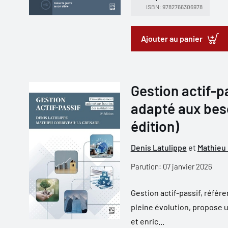
ISBN: 9782766306978
Ajouter au panier
Gestion actif-pa
adapté aux beso
édition)
Denis Latulippe
et
Mathieu
Parution: 07 janvier 2026
Gestion actif-passif, réfé
pleine évolution, propose 
et enric...