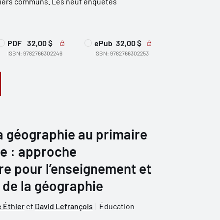
iliers communs. Les neuf enquêtes
PDF
32,00 $
ePub
32,00 $
ISBN: 9782766302246
ISBN: 9782766302253
a géographie au primaire
re : approche
ire pour l’enseignement et
 de la géographie
 Éthier
et
David Lefrançois
Éducation