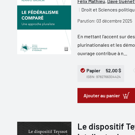
Félix Mathieu
,
Dave Guénet
Droit et Sciences politiq
Parution: 03 décembre 2025
En mettant l’accent sur de
plurinationales et les dém
ouvrage contribue à n...
Papier
52,00 $
ISBN: 9782766304424
Ajouter au panier
Le dispositif Te