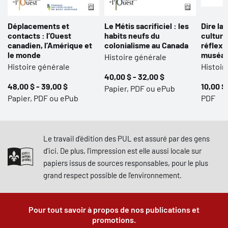
Déplacements et
Le Métis sacrificiel : les
Dire la 
contacts : l’Ouest
habits neufs du
culture
canadien, l’Amérique et
colonialisme au Canada
réflexi
le monde
muséal
Histoire générale
Histoire générale
Histoir
40,00 $ - 32,00 $
48,00 $ - 39,00 $
10,00 $
Papier, PDF ou ePub
Papier, PDF ou ePub
PDF
Le travail d'édition des PUL est assuré par des gens
d'ici. De plus, l'impression est elle aussi locale sur
papiers issus de sources responsables, pour le plus
grand respect possible de l'environnement.
Pour tout savoir à propos de nos publications et
promotions.