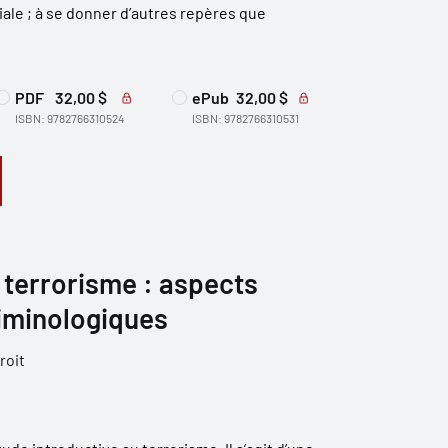
iale ; à se donner d’autres repères que
PDF
32,00 $
ePub
32,00 $
ISBN: 9782766310524
ISBN: 9782766310531
 terrorisme : aspects
riminologiques
roit