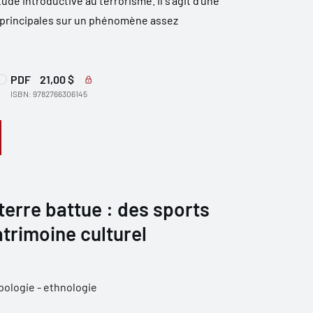
de introductive au terrorisme. Il s’agit d’une
principales sur un phénomène assez
PDF
21,00 $
ISBN: 9782766306145
 terre battue : des sports
trimoine culturel
ologie - ethnologie