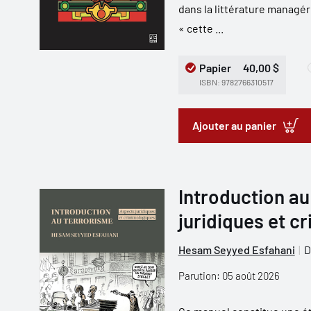
dans la littérature managér
« cette ...
Papier
40,00 $
ISBN: 9782766310517
Ajouter au panier
Introduction au
juridiques et c
Hesam Seyyed Esfahani
D
Parution: 05 août 2026