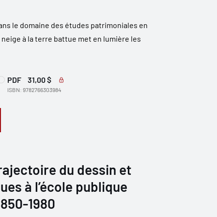
ans le domaine des études patrimoniales en
neige à la terre battue met en lumière les
PDF
31,00 $
ISBN: 9782766303984
rajectoire du dessin et
ues à l’école publique
1850-1980