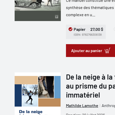
Ce manuel constitue une étu
synthèse des thématiques 
complexe en u...
Papier
27,00 $
ISBN: 9782766306138
Ajouter au panier
De la neige à la
au prisme du pa
immatériel
Mathilde Lamothe
Anthrop