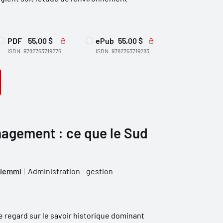
PDF
55,00 $
ePub
55,00 $
ISBN: 9782763719276
ISBN: 9782763719283
nagement : ce que le Sud
riemmi
Administration - gestion
le regard sur le savoir historique dominant