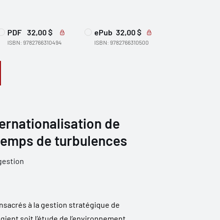
PDF
32,00 $
ePub
32,00 $
ISBN: 9782766310494
ISBN: 9782766310500
ternationalisation de
 temps de turbulences
gestion
nsacrés à la gestion stratégique de
légient soit l’étude de l’environnement