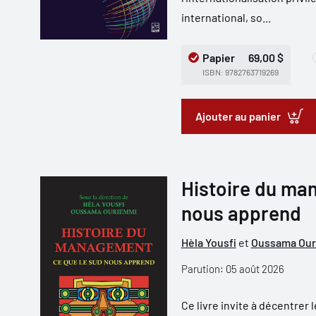
international, so...
Papier
69,00 $
ISBN: 9782763719269
Ajouter au panier
Histoire du ma
nous apprend
Hèla Yousfi
et
Oussama Ou
Parution: 05 août 2026
Ce livre invite à décentrer 