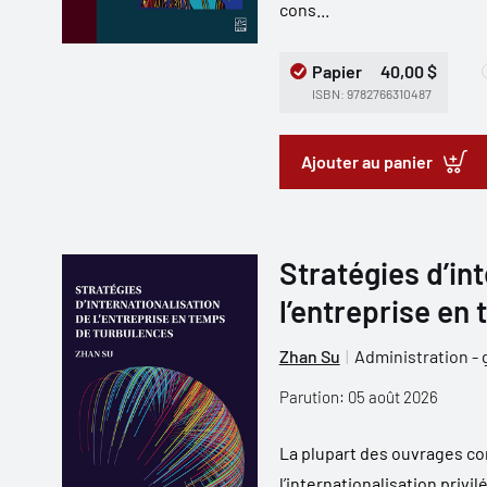
cons...
Papier
40,00 $
ISBN: 9782766310487
Ajouter au panier
Stratégies d’in
l’entreprise en
Zhan Su
Administration - 
Parution: 05 août 2026
La plupart des ouvrages co
l’internationalisation privi