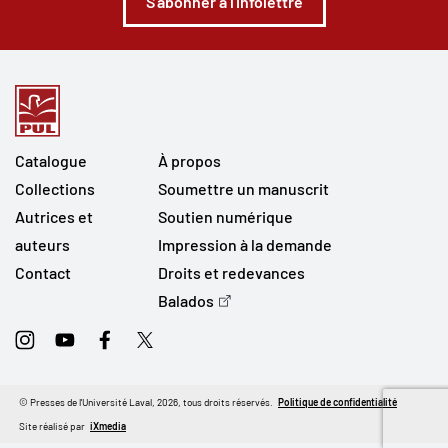
S'abonner à l'infolettre
Catalogue
À propos
Collections
Soumettre un manuscrit
Autrices et
Soutien numérique
auteurs
Impression à la demande
Contact
Droits et redevances
Balados
Instagram
Youtube
Facebook
Twitter
© Presses de l'Université Laval, 2026, tous droits réservés.
Politique de confidentialité
Site réalisé par
iXmedia