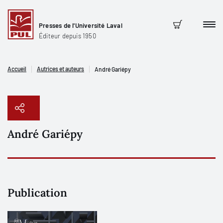
Presses de l'Université Laval
Men
Panier
Éditeur depuis 1950
Accueil
Autrices et auteurs
André Gariépy
André Gariépy
Copier le lien
Publication