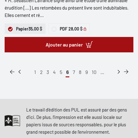
« M. Sébastien Lafrance signe ainsi une étude d’une admirable
érudition [...] Les retombées du présent livre sont indubitables.
Elles cernent et ré...
Papier
35,00 $
PDF
28,00 $
Ajouter au panier
1
2
3
4
5
6
7
8
9
10
...
Le travail d'édition des PUL est assuré par des gens
d'ici. De plus, l'impression est elle aussi locale sur
papiers issus de sources responsables, pour le plus
grand respect possible de l'environnement.