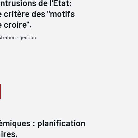
intrusions de l'État:
e critère des "motifs
 croire".
tration - gestion
miques : planification
ires.