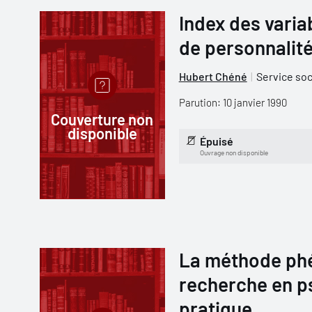
Index des varia
de personnalit
Hubert Chéné
Service soc
Parution: 10 janvier 1990
Couverture non
disponible
Épuisé
Ouvrage non disponible
La méthode ph
recherche en ps
pratique