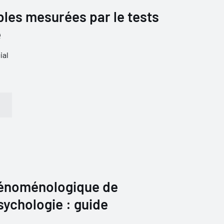
bles mesurées par le tests
é
ial
énoménologique de
ychologie : guide