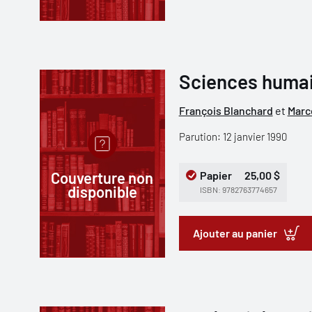
Sciences humain
François Blanchard
et
Marc
Parution: 12 janvier 1990
Couverture non
Papier
25,00 $
disponible
ISBN: 9782763774657
Ajouter au panier