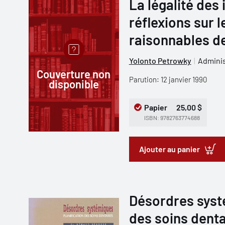
La légalité des 
réflexions sur l
raisonnables de
Yolonto Petrowky
Adminis
Couverture non
Parution: 12 janvier 1990
disponible
Papier
25,00 $
ISBN: 9782763774688
Ajouter au panier
Désordres systé
des soins denta