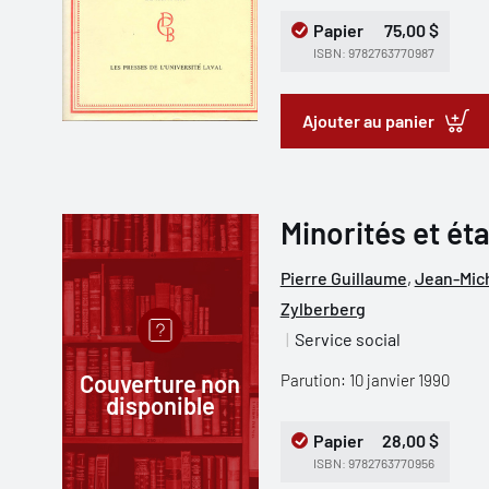
Papier
75,00 $
ISBN: 9782763770987
Ajouter au panier
Minorités et éta
Pierre Guillaume
,
Jean-Mich
Zylberberg
Service social
Couverture non
Parution: 10 janvier 1990
disponible
Papier
28,00 $
ISBN: 9782763770956