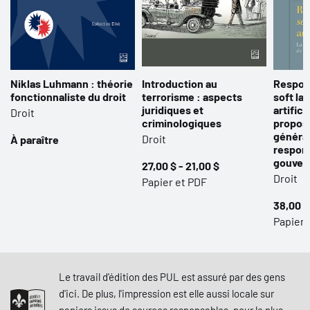
Niklas Luhmann : théorie
Introduction au
Respons
fonctionnaliste du droit
terrorisme : aspects
soft la
juridiques et
artificie
Droit
criminologiques
proposit
généra
Droit
À paraître
respons
gouver
27,00 $ - 21,00 $
Droit
Papier et PDF
38,00 $
Papier,
Le travail d'édition des PUL est assuré par des gens
d'ici. De plus, l'impression est elle aussi locale sur
papiers issus de sources responsables, pour le plus