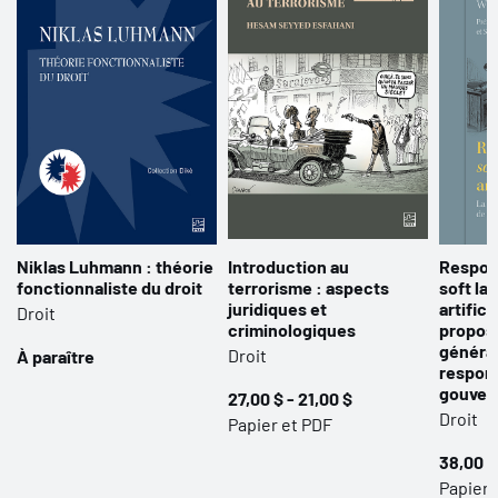
Niklas Luhmann : théorie
Introduction au
Respons
fonctionnaliste du droit
terrorisme : aspects
soft la
juridiques et
artificie
Droit
criminologiques
proposit
généra
Droit
À paraître
respons
gouver
27,00 $ - 21,00 $
Droit
Papier et PDF
38,00 $
Papier,