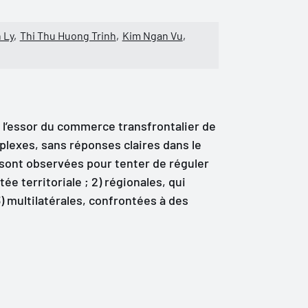
 Ly
Thi Thu Huong Trinh
Kim Ngan Vu
l’essor du commerce transfrontalier de
lexes, sans réponses claires dans le
s sont observées pour tenter de réguler
tée territoriale ; 2) régionales, qui
 multilatérales, confrontées à des