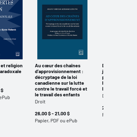
 et religion
Au cœur des chaînes
Dire le droit, pe
paradoxale
d’approvisionnement :
justice : les dro
décryptage de la loi
peuples autoch
canadienne sur la lutte
le droit des fe
contre le travail forcé et
l'égalité
 $
le travail des enfants
Droit
 ePub
Droit
24,95 $ - 19,95 
26,00 $ - 21,00 $
Papier, PDF ou 
Papier, PDF ou ePub