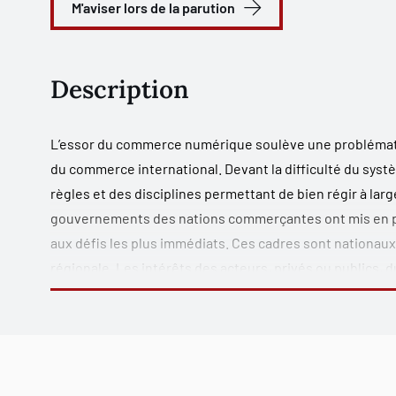
M'aviser lors de la parution
Description
L’essor du commerce numérique soulève une problémati
du commerce international. Devant la difficulté du syst
règles et des disciplines permettant de bien régir à la
gouvernements des nations commerçantes ont mis en pl
aux défis les plus immédiats. Ces cadres sont nationaux
régionale. Les intérêts des acteurs, privés ou publics
convergents, tantôt divergents. Ainsi, le corpus juridiq
mondial et qui ne connait ni les frontières ni les distance
croiser les points de vue de juristes provenant de tradit
variés pour voir comment sont appréhendées des quest
consommateur, le contrôle exercé par l’État ou l’ouver