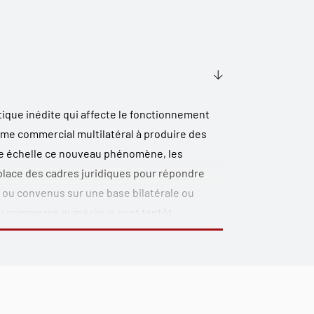
que inédite qui affecte le fonctionnement
ème commercial multilatéral à produire des
rge échelle ce nouveau phénomène, les
ace des cadres juridiques pour répondre
 ou convenus sur une base bilatérale ou
, du commerce numérique sont tantôt
ue applicable à un commerce qui se dit
s est éclaté. Il est donc apparu utile de
ions juridiques différentes et d’horizons
ions comme la protection du citoyen-
ture des marchés numériques. Cet ouvrage