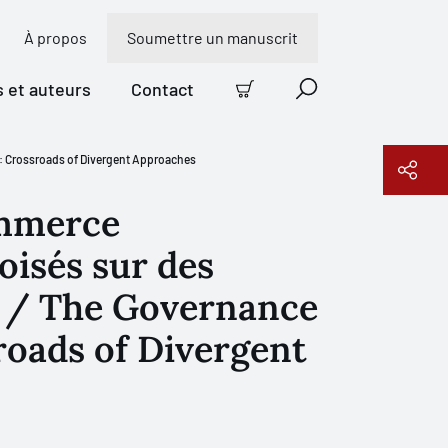
À propos
Soumettre un manuscrit
s et auteurs
Contact
Panier
Recherche
e: Crossroads of Divergent Approaches
ommerce
Copier le lien
oisés sur des
s / The Governance
sroads of Divergent