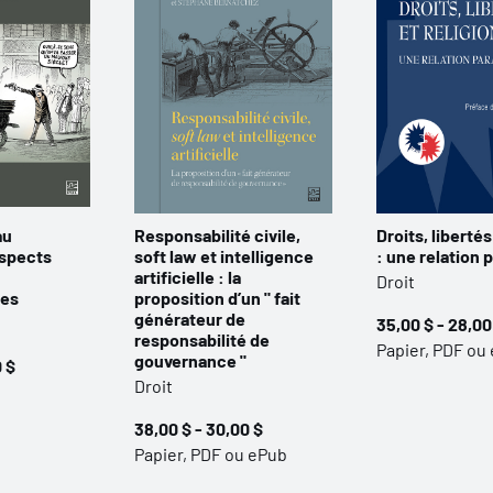
au
Responsabilité civile,
Droits, libertés
aspects
soft law et intelligence
: une relation 
artificielle : la
Droit
ues
proposition d’un " fait
générateur de
35,00 $ - 28,00
responsabilité de
Papier, PDF ou
gouvernance "
0 $
Droit
38,00 $ - 30,00 $
Papier, PDF ou ePub