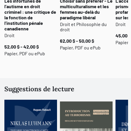
Les infortunes de
Choisir sans préférer - Le
L’accès 
réflexions sur le
soft law
, la responsabilité civile et l’IA, alors que
l’autisme en droit
multiculturalisme et les
prisme 
celles et ceux qui pratiquent le droit pourront notamment y puiser
criminel : une critique de
femmes au-delà du
profane
la fonction de
paradigme libéral
sur les
des ressources pour travailler avec ces normes polymorphiques
l’institution pénale
Droit et Philosophie du
Droit
de
soft law
.
canadienne
droit
Droit
45,00 $
62,00 $ - 50,00 $
Papier,
52,00 $ - 42,00 $
Papier, PDF ou ePub
Papier, PDF ou ePub
Suggestions de lecture