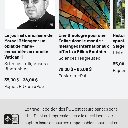
Le journal conciliaire de
Une théologie pour une
Histoir
Marcel Bélanger : un
Église dans le monde :
apostol
oblat de Marie-
mélanges internationaux
Siège 
Immaculée au concile
offerts à Gilles Routhier
Histoir
Vatican II
Sciences religieuses
Sciences religieuses et
35,00 $
Biographies
79,00 $ - 63,00 $
Papier 
Papier et ePub
35,00 $ - 28,00 $
Papier, PDF ou ePub
Le travail d'édition des PUL est assuré par des gens
d'ici. De plus, l'impression est elle aussi locale sur
papiers issus de sources responsables, pour le plus