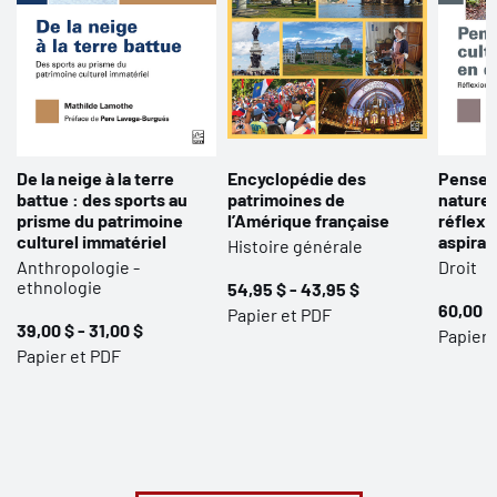
De la neige à la terre
Encyclopédie des
Penser 
battue : des sports au
patrimoines de
nature 
prisme du patrimoine
l’Amérique française
réflexi
culturel immatériel
aspirat
Histoire générale
Anthropologie -
Droit
ethnologie
54,95 $ - 43,95 $
60,00 $
Papier et PDF
39,00 $ - 31,00 $
Papier 
Papier et PDF