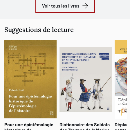
Voir tous les livres
Suggestions de lecture
Pour une épistémologie
Dictionnaire des Soldats
Déplac
historique de
des Troupes de la Marine
contact