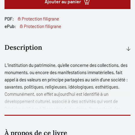
Ajouter au panier
PDF:
Protection filigrane
ePub:
Protection filigrane
Description
L’institution du patrimoine, qu’elle concerne des collections, des
monuments, ou encore des manifestations immatérielles, fait
appel à des valeurs en principe partagées au sein d’une société :
savantes, politiques, religieuses, idéologiques, esthétiques.
Communément, son effet aujourd’hui est identifié à un
développement culturel, associé à des activités qui vont de
l’histoire publique à l’économie du tourisme. Pour autant, des
origines à nos jours, la patrimonialisation a suscité amitiés et
inimitiés, débats et controverses autour de représentations ou de
faits jugés difficiles ou dissonants.
À propos de ce livre