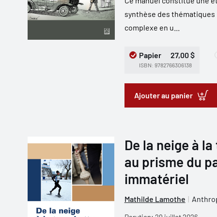
Ce manuel constitue une étu
synthèse des thématiques 
complexe en u...
Papier
27,00 $
ISBN: 9782766306138
Ajouter au panier
De la neige à la
au prisme du pa
immatériel
Mathilde Lamothe
Anthrop