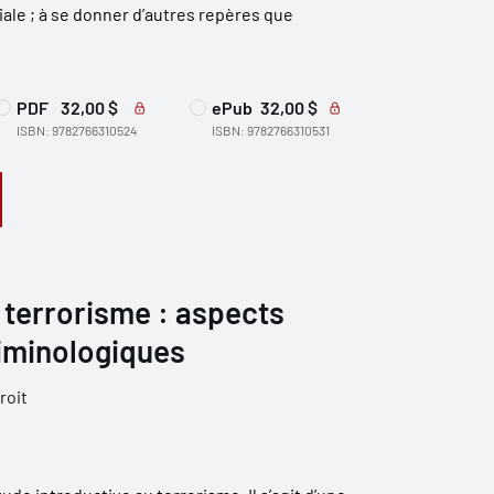
iale ; à se donner d’autres repères que
PDF
32,00 $
ePub
32,00 $
ISBN: 9782766310524
ISBN: 9782766310531
 terrorisme : aspects
riminologiques
roit