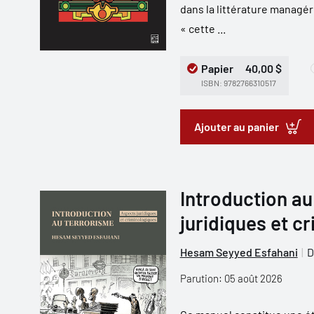
dans la littérature managér
« cette ...
Papier
40,00 $
ISBN: 9782766310517
Ajouter au panier
Introduction au
juridiques et c
Hesam Seyyed Esfahani
D
Parution: 05 août 2026