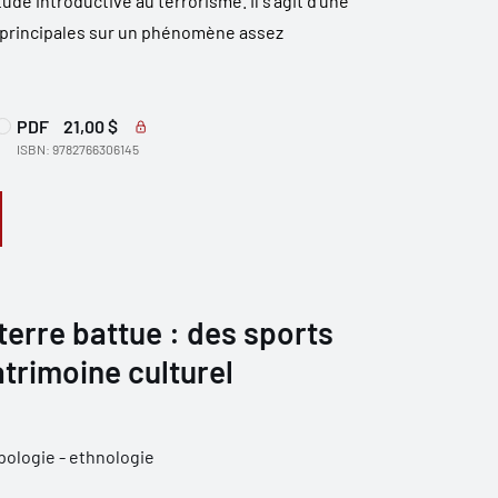
de introductive au terrorisme. Il s’agit d’une
principales sur un phénomène assez
PDF
21,00 $
ISBN: 9782766306145
 terre battue : des sports
trimoine culturel
ologie - ethnologie