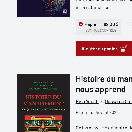
international, so...
Papier
69,00 $
ISBN: 9782763719269
Ajouter au panier
Histoire du ma
nous apprend
Hèla Yousfi
et
Oussama Ou
Parution: 05 août 2026
Ce livre invite à décentrer 