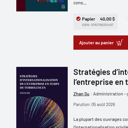
cons...
Papier
40,00 $
ISBN: 9782766310487
Ajouter au panier
Stratégies d’in
l’entreprise en
Zhan Su
Administration - 
Parution: 05 août 2026
La plupart des ouvrages co
l’internationalisation privi