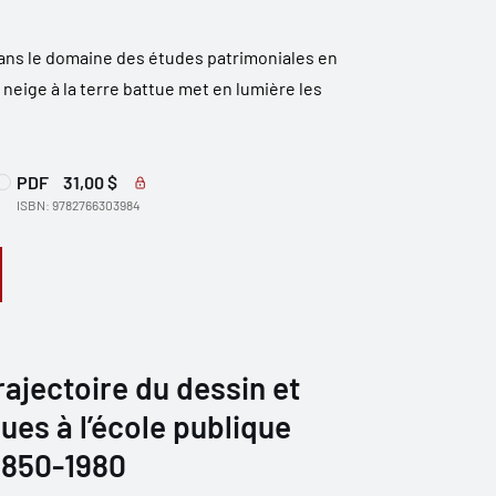
ans le domaine des études patrimoniales en
neige à la terre battue met en lumière les
PDF
31,00 $
ISBN: 9782766303984
rajectoire du dessin et
ues à l’école publique
1850-1980