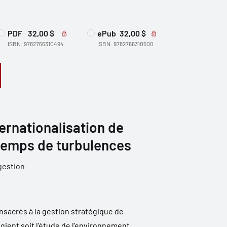
PDF
32,00 $
ePub
32,00 $
ISBN: 9782766310494
ISBN: 9782766310500
ternationalisation de
 temps de turbulences
gestion
nsacrés à la gestion stratégique de
légient soit l’étude de l’environnement