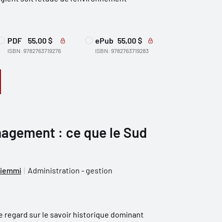
PDF
55,00 $
ePub
55,00 $
ISBN: 9782763719276
ISBN: 9782763719283
nagement : ce que le Sud
riemmi
Administration - gestion
le regard sur le savoir historique dominant