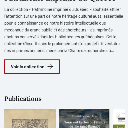
La collection « Patrimoine imprimé du Québec » souhaite attirer
l’attention sur une part de notre héritage culturel aussi essentielle
pour la connaissance de notre histoire intellectuelle que
méconnue du grand public et des chercheurs : les imprimés
anciens conservés dans les bibliothèques québécoises. Cette
collection s’inscrit dans le prolongement d’un projet d’inventaire
des imprimés anciens, mené par la Chaire de recherche du
Canada en histoire littéraire et la Chaire de recherche du Canada
en rhétorique, en collaboration avec Bibliothèque et Archives
Voir la collection
nationales du Québec et la bibliothèque de l’Université du Québec
à Trois-Rivières. Ce projet est très tôt apparu d’intérêt public,
dans la mesure où ces livres constituent un patrimoine fondateur,
riche de milliers d’ouvrages datant des xvie, xviie et xviiie siècles,
Publications
mais disséminé sur l’ensemble du territoire, dans divers
établissements issus des collèges classiques, des corporations
ecclésiastiques ou des communautés religieuses. Dans ce
contexte, notre connaissance encore lacunaire de ces fonds
exige une vision plus globale, susceptible aussi bien de favoriser