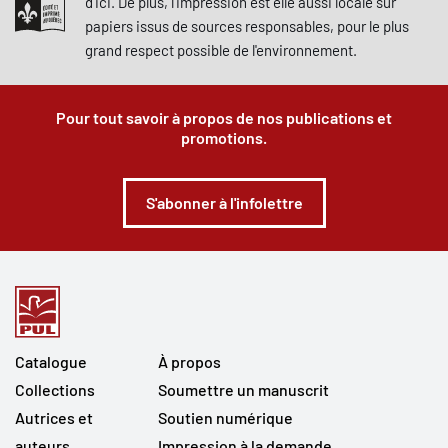
mémoire concrets et sensibles que constituent les livres anciens.
d'ici. De plus, l'impression est elle aussi locale sur
Davantage qu’une nomenclature, elle se veut un outil de
papiers issus de sources responsables, pour le plus
réappropriation par le public d’un pan de son histoire, un moyen
grand respect possible de l'environnement.
de mettre au jour qu’une large part de ce savoir, dont les livres
anciens sont les dépositaires et les instruments, a contribué à
Pour tout savoir à propos de nos publications et
façonner le Québec moderne et nous est donc encore
promotions.
contemporain.
Directeurs et directrice de la collection : Marc André Bernier
S'abonner à l'infolettre
(Université du Québec à Trois-Rivières), Marie-Ange Croft
(Université du Québec à Rimouski), Nicholas Dion (Université de
Sherbrooke), Claude La Charité (Chaire de recherche du Canada
en histoire littéraire et patrimoine imprimé, Université du Québec
à Rimouski).
Catalogue
À propos
Collections
Soumettre un manuscrit
Autrices et
Soutien numérique
auteurs
Impression à la demande