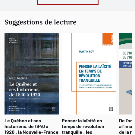
Suggestions de lecture
Le Québec et ses
Penser la laïcité en
De l’oral
historiens, de 1840 à
temps de révolution
à l’ima
1920 : la Nouvelle-France
tranquille : les
de la r