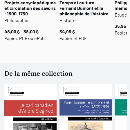
Projets encyclopédiques
Temps et culture.
Philipp
(traduction de Catherine Broué), Michel Ducharme, Michel
et circulation des savoirs
Fernand Dumont et la
mémori
Fournier, André Gervais, Julien Goyette, Claude La Charité, Yvan
: 1500-1750
philosophie de l'histoire
Études 
Lamonde, Hélène Marcotte, Dominique Marquis, Jean Morency,
Philosophie
Histoire
35,95 $
Mathieu Noël, Jean-François Rioux, Pierre Rioux, Jean-Claude
48,00 $ - 38,00 $
34,95 $
Papier
Simard et Catherine Sutton (traduction de Catherine Broué)
.
Papier, PDF ou ePub
Papier et PDF
De la même collection