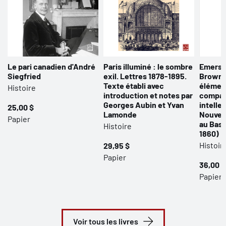
Le pari canadien d'André
Paris illuminé : le sombre
Emerso
Siegfried
exil. Lettres 1878-1895.
Browns
Texte établi avec
élémen
Histoire
introduction et notes par
compar
Georges Aubin et Yvan
intelle
25,00 $
Lamonde
Nouvell
Papier
au Bas-
Histoire
1860)
Histoir
29,95 $
Papier
36,00 $
Papier 
Voir tous les livres