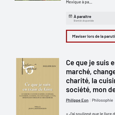
Mexique à pa...
À paraître
Bientôt disponible
M'aviser lors de la parut
Ce que je suis en
marché, change
charité, la cuisi
société, mon de
Philippe Eon
Philosophie
« J’ai souligné que le livre