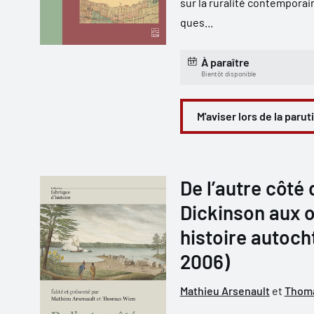
sur la ruralité contemporain
ques...
À paraître
Bientôt disponible
M'aviser lors de la parut
De l’autre côté 
Dickinson aux o
histoire autoch
2006)
Mathieu Arsenault
et
Thom