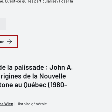
e. Qu'est-ce qui les particularise? Poser la
ion
de la palissade : John A.
rigines de la Nouvelle
tone au Québec (1980-
as Wien
Histoire générale