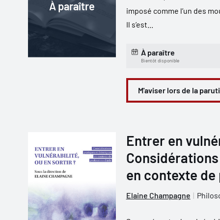
À paraître
imposé comme l’un des mouv
Il s’est...
À paraître
Bientôt disponible
M'aviser lors de la parut
Entrer en vulnér
Considérations 
en contexte de 
Elaine Champagne
Philos