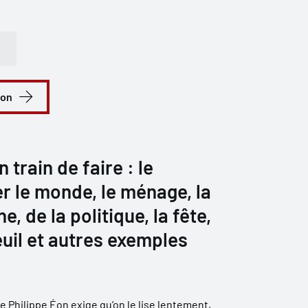
ion
 train de faire : le
r le monde, le ménage, la
ne, de la politique, la fête,
uil et autres exemples
 de Philippe Éon exige qu’on le lise lentement,