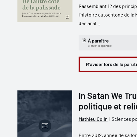
Rassemblant 12 des princip
l’histoire autochtone de l
des anal...
À paraître
Bientôt disponible
M'aviser lors de la parut
In Satan We Tru
politique et rel
Mathieu Colin
Sciences po
Entre 2012, année de sa fon