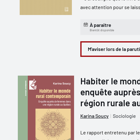
avec attention pour se laiss
À paraître
Bientôt disponible
M'aviser lors de la parut
Habiter le mon
enquête auprè
région rurale a
Karina Soucy
Sociologie
Le rapport entretenu par l