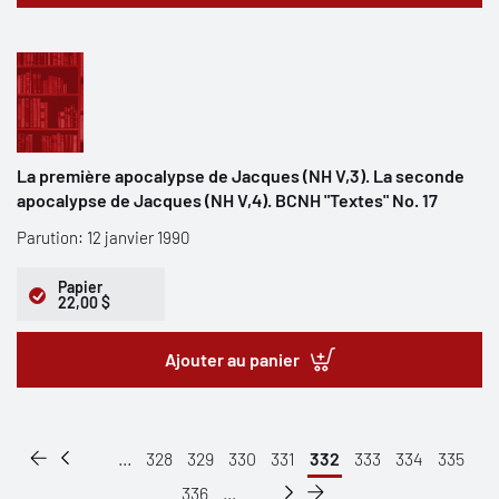
La première apocalypse de Jacques (NH V,3). La seconde
apocalypse de Jacques (NH V,4). BCNH "Textes" No. 17
Parution: 12 janvier 1990
Papier
22,00 $
Ajouter au panier
...
328
329
330
331
332
333
334
335
336
...