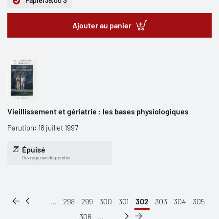
Papier
39,00 $
Ajouter au panier
Vieillissement et gériatrie : les bases physiologiques
Parution: 18 juillet 1997
Épuisé
Ouvrage non disponible
...
298
299
300
301
302
303
304
305
306
...