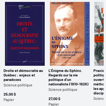
Droite et démocratie au
L’Énigme du Sphinx.
Praxis 
Québec : enjeux et
Regards sur la vie
politiq
paradoxes
politique d’un
ouverte
nationaliste (1910-1926)
méthod
Science politique
les app
Science politique
discipl
25,00 $
Science
27,00 $
Papier
Papier