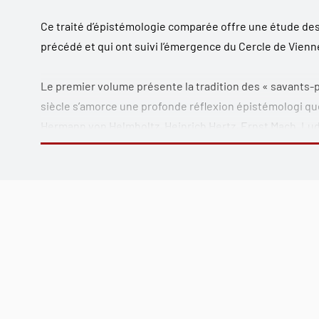
Ce traité d’épistémologie comparée offre une étude de
précédé et qui ont suivi l’émergence du Cercle de Vienn
Le premier volume présente la tradition des « savants-p
siècle s’amorce une profonde réflexion épistémologi que
Hermann von Helmholtz, Heinrich Hertz, Ernst Mach, Lud
Pierre Duhem et Henri Poincaré. L’avènement de la « nouv
investigations axiomatiques formelles promulguées par 
prendre fait et cause pour l’autonomie de la méthode l
qui avaient partie liée avec la méthode historique ou e
Le second volume scrute le volet sémantique de la conc
aux mains de Rudolf Carnap et de Carl Hempel dans les 
comparative critique des conceptions les plus connues 
l’empirisme logique ou en retrait de ce dernier : celles,