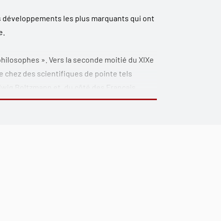
s développements les plus marquants qui ont
e.
hilosophes ». Vers la seconde moitié du XI
X
e
 chez des scientifiques de pointe tels
wig Boltzmann et, du côté des Français,
elle logique » et, surtout, l’essor des
David Hilbert menèrent le Cercle de Vienne à
ogique par rapport aux approches antérieures
ncore le psychologisme.
eption empiriste logi que venue à maturité
années 1948-1958. Suit alors une étude
qui se sont développées en réaction à
 dès les années 1930, de Karl Popper et de