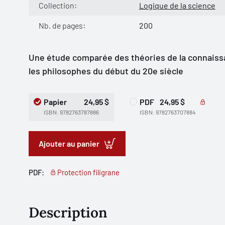
Collection:
Logique de la science
Nb. de pages:
200
Une étude comparée des théories de la connaissa
les philosophes du début du 20e siècle
Papier
24,95 $
PDF
24,95 $
ISBN: 9782763787886
ISBN: 9782763707884
Ajouter au panier
PDF:
Protection filigrane
Description