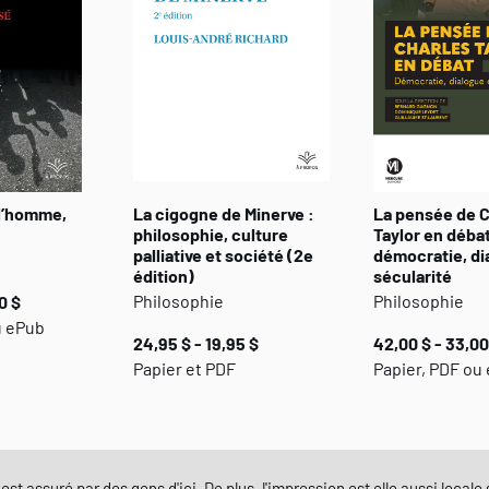
 l’homme,
La cigogne de Minerve :
La pensée de C
philosophie, culture
Taylor en débat
palliative et société (2e
démocratie, di
édition)
sécularité
Philosophie
Philosophie
0 $
u ePub
24,95 $ - 19,95 $
42,00 $ - 33,00
Papier et PDF
Papier, PDF ou
est assuré par des gens d'ici. De plus, l'impression est elle aussi local