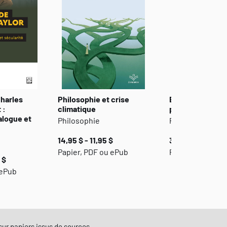
harles
Philosophie et crise
Explorations en
 :
climatique
philosophie qu
alogue et
Philosophie
Philosophie
14,95 $ - 11,95 $
30,00 $ - 24,00 
Papier, PDF ou ePub
Papier, PDF ou 
 $
 ePub
e sur papiers issus de sources