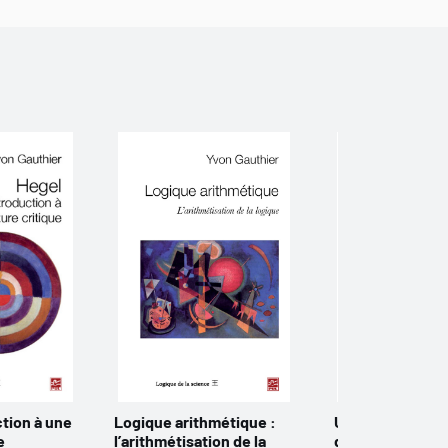
ction à une
Logique arithmétique :
Une histoire c
e
l’arithmétisation de la
de la philosophi