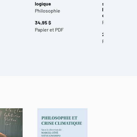
logique
sciences. Vol. 2 
l’empirisme log
Philosophie
débat
Philosophie
34,95 $
Papier et PDF
24,95 $
Papier et PDF