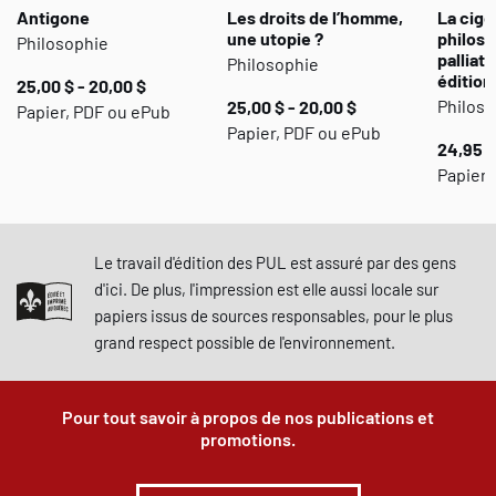
Antigone
Les droits de l’homme,
La cigo
une utopie ?
philoso
Philosophie
palliati
Philosophie
édition
25,00 $ - 20,00 $
Philoso
25,00 $ - 20,00 $
Papier, PDF ou ePub
Papier, PDF ou ePub
24,95 $
Papier 
Le travail d'édition des PUL est assuré par des gens
d'ici. De plus, l'impression est elle aussi locale sur
papiers issus de sources responsables, pour le plus
grand respect possible de l'environnement.
Pour tout savoir à propos de nos publications et
promotions.