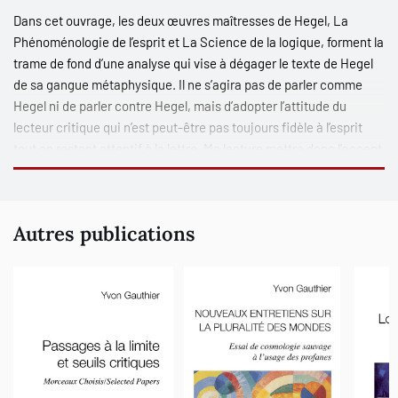
Dans cet ouvrage, les deux œuvres maîtresses de Hegel,
La
Phénoménologie de l’esprit
et
La Science de la logique
, forment la
trame de fond d’une analyse qui vise à dégager le texte de Hegel
de sa gangue métaphysique. Il ne s’agira pas de parler comme
Hegel ni de parler contre Hegel, mais d’adopter l’attitude du
lecteur critique qui n’est peut-être pas toujours fidèle à l’esprit
tout en restant attentif à la lettre. Ma lecture mettra donc l’accent
sur le langage de Hegel, son vocabulaire et sa syntaxe, plutôt que
sa sémantique qui a une visée idéaliste et que je veux détourner
au profit d’une critique constructive, démontage plutôt que
Autres publications
déconstruction, de l’échafaudage métaphysique. Sur cette
lancée, je chercherai à dégager, sous la phénoménologie de
l’esprit, une phénoménologie du langage et, sous la science de la
logique, une logique interne du langage.