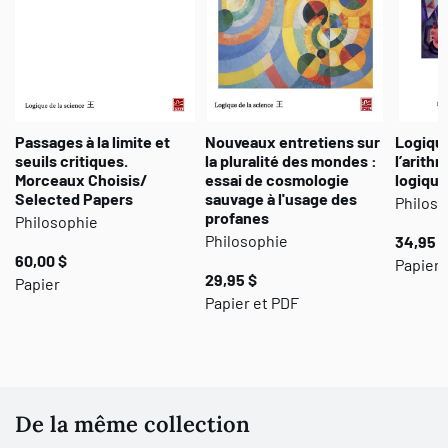
Passages à la limite et
Nouveaux entretiens sur
Logique
seuils critiques.
la pluralité des mondes :
l’arithm
Morceaux Choisis/
essai de cosmologie
logique
Selected Papers
sauvage à l'usage des
Philoso
profanes
Philosophie
Philosophie
34,95 $
60,00 $
Papier 
29,95 $
Papier
Papier et PDF
De la même collection