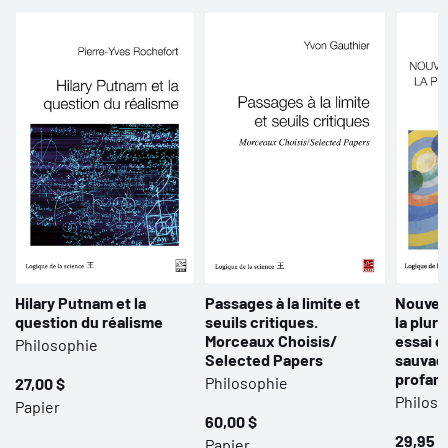
Hilary Putnam et la
Passages à la limite et
Nouvea
question du réalisme
seuils critiques.
la plur
Morceaux Choisis/
essai 
Philosophie
Selected Papers
sauvage
profan
Philosophie
27,00 $
Philoso
Papier
60,00 $
29,95 $
Papier