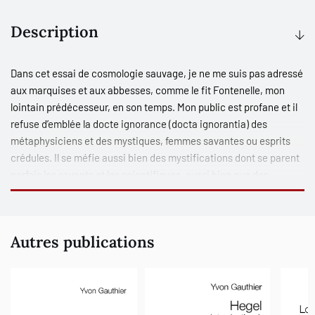
Description
Dans cet essai de cosmologie sauvage, je ne me suis pas adressé
aux marquises et aux abbesses, comme le fit Fontenelle, mon
lointain prédécesseur, en son temps. Mon public est profane et il
refuse d’emblée la docte ignorance (
docta ignorantia
) des
métaphysiciens et des mystiques, femmes savantes ou esprits
crédules. Il se méfie aussi bien des mystifications dont se parent
parfois les savants et les scientifiques, aussi bien que des
fabulations des auteurs de science-fiction, mais il tend l’oreille
souvent aux poètes, écrivains et philosophes inquiets.
La cosmologie ou théorie de l’univers est-elle possible et n’est-
Autres publications
elle pas limitée par un horizon, l’horizon du visible ou de
l’observable ? Imaginer un au-delà de l’horizon est la tâche de la
cosmologie spéculative qui a remplacé la métaphysique et qui
prend alors la relève de la mythologie pour inventer la scène
primitive d’une mer originelle. Cette eau originaire, que l’on