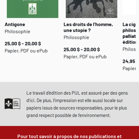
Antigone
Les droits de l’homme,
La cigo
une utopie ?
philoso
Philosophie
palliati
Philosophie
édition
25,00 $ - 20,00 $
Philoso
25,00 $ - 20,00 $
Papier, PDF ou ePub
Papier, PDF ou ePub
24,95 $
Papier 
Le travail d'édition des PUL est assuré par des gens
d'ici. De plus, l'impression est elle aussi locale sur
papiers issus de sources responsables, pour le plus
grand respect possible de l'environnement.
Pour tout savoir à propos de nos publications et