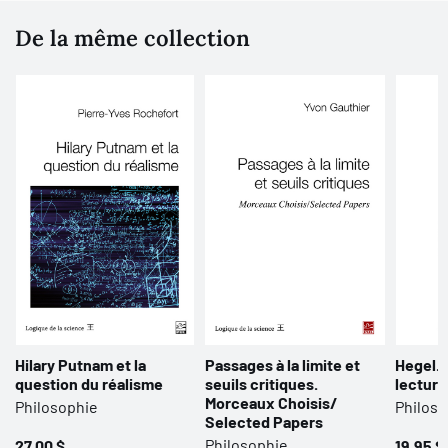
De la même collection
Hilary Putnam et la
Passages à la limite et
Hegel. 
question du réalisme
seuils critiques.
lecture
Morceaux Choisis/
Philosophie
Philoso
Selected Papers
Philosophie
27,00 $
19,95 $