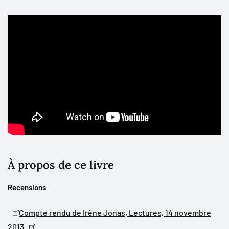
ou les agressions... Or, avant de comprendre les risques liés aux
usages de l'appareil numérique, il importe de saisir comment il
joue un rôle dans la vie des plus jeunes depuis déjà quelques
années. À partir du discours de jeunes adultes au sujet de leur
adolescence, cet ouvrage montre comment les usages de cet
appareil s'inscrivent dans le contexte plus large d'une jeunesse
hypermoderne aux prises avec des questionnements
relativement traditionnels : comment s'autonomiser ? comment
rencontrer l'autre ?
À propos de ce livre
Recensions
Compte rendu de Irène Jonas, Lectures, 14 novembre
2013