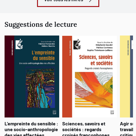
Suggestions de lecture
L’empreinte du sensible :
Sciences, savoirs et
Agir su
une socio-anthropologie
sociétés : regards
travail 
des vies affectées
croisés francophones
critiqu