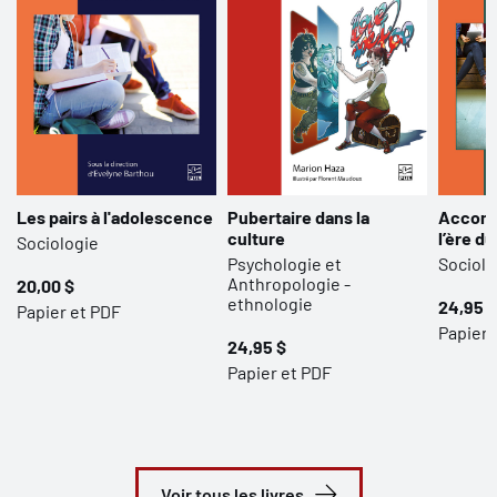
Les pairs à l'adolescence
Pubertaire dans la
Accomp
culture
l’ère d
Sociologie
Psychologie et
Sociolo
Anthropologie -
20,00 $
ethnologie
24,95 $
Papier et PDF
Papier 
24,95 $
Papier et PDF
Voir tous les livres