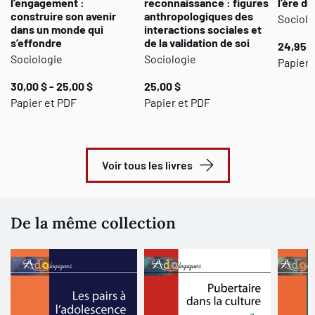
l’engagement :
reconnaissance : figures
l’ère d
construire son avenir
anthropologiques des
Sociolo
dans un monde qui
interactions sociales et
s’effondre
de la validation de soi
24,95 $
Sociologie
Sociologie
Papier 
30,00 $ - 25,00 $
25,00 $
Papier et PDF
Papier et PDF
Voir tous les livres
De la même collection