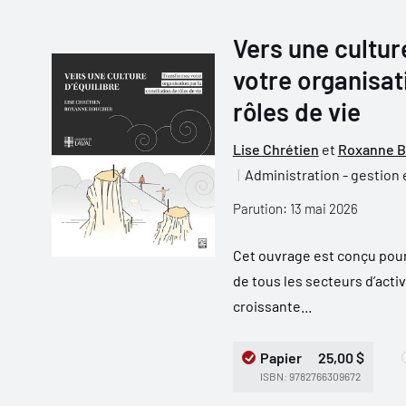
Vers une cultur
votre organisati
rôles de vie
Lise Chrétien
et
Roxanne B
Administration - gestion 
Parution: 13 mai 2026
Cet ouvrage est conçu pour 
de tous les secteurs d’acti
croissante...
Papier
25,00 $
ISBN: 9782766309672