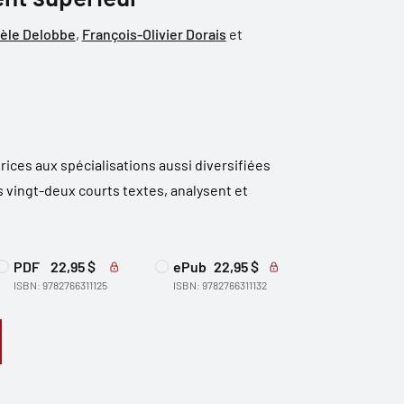
èle Delobbe
,
François-Olivier Dorais
et
rices aux spécialisations aussi diversifiées
vingt-deux courts textes, analysent et
PDF
22,95 $
ePub
22,95 $
ISBN: 9782766311125
ISBN: 9782766311132