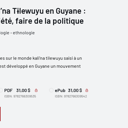
’na Tɨlewuyu en Guyane :
été, faire de la politique
ogie - ethnologie
s sur le monde kali’na tilewuyu saisi à un
’est développé en Guyane un mouvement
PDF
31,00 $
ePub
31,00 $
ISBN: 9782766309535
ISBN: 9782766309542