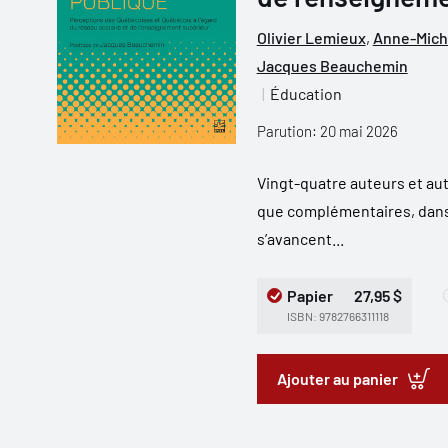
Olivier Lemieux
,
Anne-Mich
Jacques Beauchemin
Éducation
Parution: 20 mai 2026
Vingt-quatre auteurs et aut
que complémentaires, dans 
s’avancent...
Papier
27,95 $
ISBN: 9782766311118
Ajouter au panier