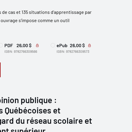
 de cas et 135 situations d’apprentissage par
t ouvrage s’impose comme un outil
PDF
26,00 $
ePub
26,00 $
ISBN: 9782766309566
ISBN: 9782766309573
inion publique :
s Québécoises et
gard du réseau scolaire et
ent supérieur