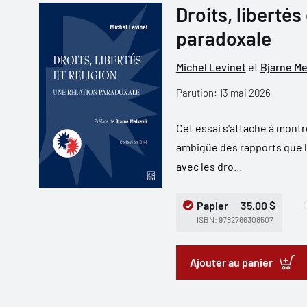
Droits, libertés 
paradoxale
Michel Levinet
et
Bjarne Me
Parution: 13 mai 2026
Cet essai s'attache à montr
ambigüe des rapports que le
avec les dro...
Papier
35,00 $
ISBN: 9782766308507
Ajouter au panier