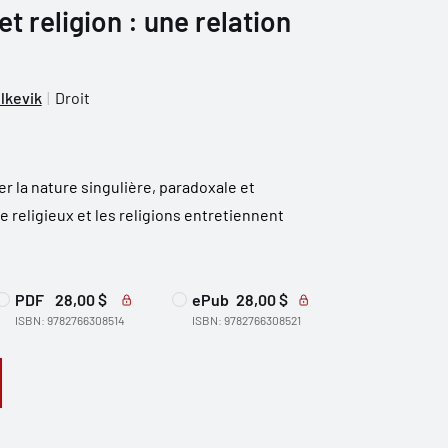
et religion : une relation
lkevik
Droit
er la nature singulière, paradoxale et
 religieux et les religions entretiennent
PDF
28,00 $
ePub
28,00 $
ISBN: 9782766308514
ISBN: 9782766308521