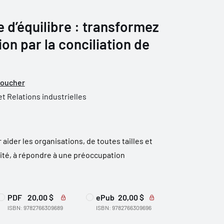
e d’équilibre : transformez
on par la conciliation de
oucher
et Relations industrielles
aider les organisations, de toutes tailles et
vité, à répondre à une préoccupation
PDF
20,00 $
ePub
20,00 $
ISBN: 9782766309689
ISBN: 9782766309696