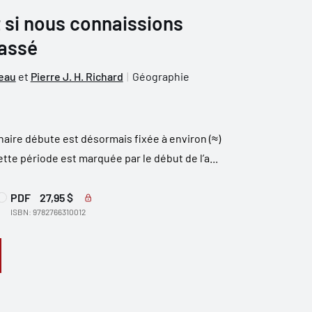
t si nous connaissions
passé
deau
et
Pierre J. H. Richard
Géographie
rnaire débute est désormais fixée à environ (≈)
ette période est marquée par le début de l’a...
PDF
27,95 $
ISBN: 9782766310012