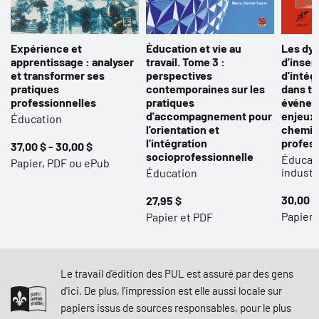
Expérience et
Éducation et vie au
Les dy
apprentissage : analyser
travail. Tome 3 :
d'inser
et transformer ses
perspectives
d'intég
pratiques
contemporaines sur les
dans to
professionnelles
pratiques
événem
d'accompagnement pour
enjeux 
Éducation
l'orientation et
chemi
l'intégration
profes
37,00 $ - 30,00 $
socioprofessionnelle
Éducati
Papier, PDF ou ePub
industr
Éducation
30,00 $
27,95 $
Papier 
Papier et PDF
Le travail d'édition des PUL est assuré par des gens
d'ici. De plus, l'impression est elle aussi locale sur
papiers issus de sources responsables, pour le plus