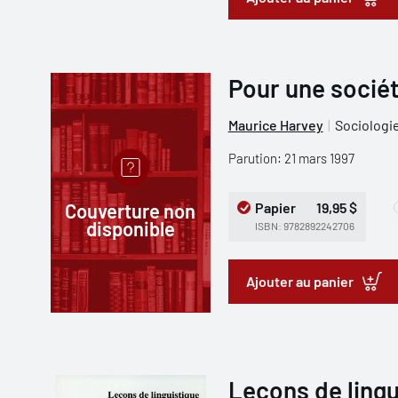
Pour une socié
Maurice Harvey
Sociologi
Parution: 21 mars 1997
Couverture non
Papier
19,95 $
disponible
ISBN: 9782892242706
Ajouter au panier
Leçons de lingu