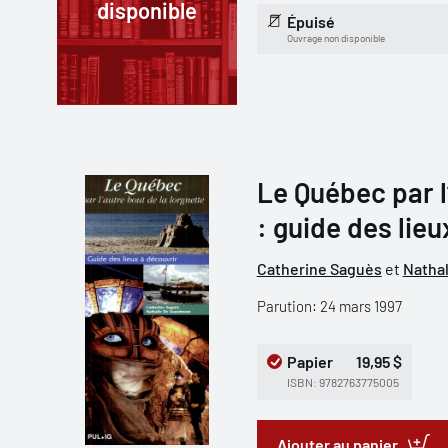
disponible
Épuisé
Ouvrage non disponible
Le Québec par l
: guide des lieu
Catherine Saguès
et
Natha
Parution: 24 mars 1997
Papier
19,95 $
ISBN: 9782763775005
Ajouter au panier