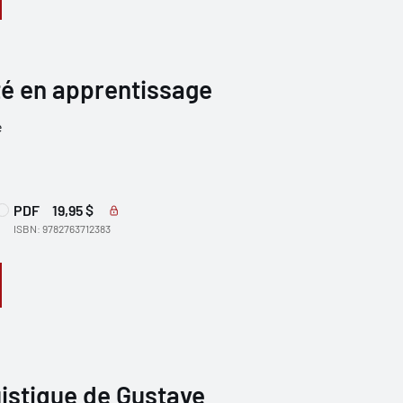
té en apprentissage
e
PDF
19,95 $
ISBN: 9782763712383
istique de Gustave