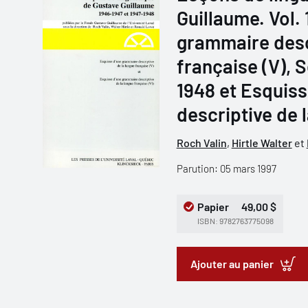
Guillaume. Vol.
grammaire descr
française (V), S
1948 et Esquis
descriptive de l
Roch Valin
,
Hirtle Walter
et
Parution: 05 mars 1997
Papier
49,00 $
ISBN: 9782763775098
Ajouter au panier