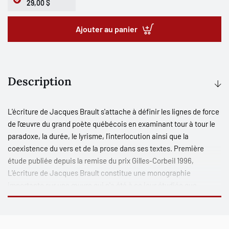
29,00 $
Ajouter au panier
Description
L'écriture de Jacques Brault s'attache à définir les lignes de force
de l'œuvre du grand poète québécois en examinant tour à tour le
paradoxe, la durée, le lyrisme, l'interlocution ainsi que la
coexistence du vers et de la prose dans ses textes. Première
étude publiée depuis la remise du prix Gilles-Corbeil 1996,
L'écriture de Jacques Brault constitue une monographie
importante sur une œuvre qui n'a été à ce jour étudiée que
ponctuellement, au gré des premières réceptions critiques et de
rares études panoramiques.