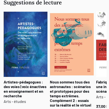
Suggestions de lecture
Artistes-pédagogues :
Nous sommes tous des
Fabriqu
des voies | voix énactives
astronautes : scénarios
une int
en enseignement et en
et prototypes pour des
scénari
recherche
temps extrêmes.
Arts - 
Complément 2 : essais
Arts - études
sur la réalité et le virtuel
37,00 $