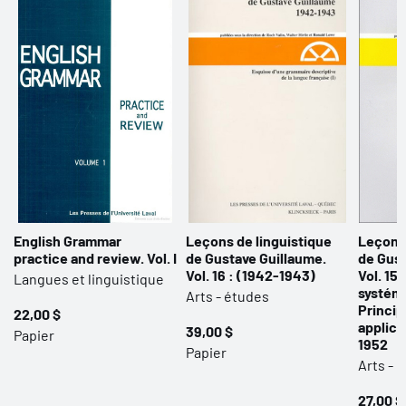
English Grammar
Leçons de linguistique
Leçons 
practice and review. Vol. I
de Gustave Guillaume.
de Gust
Vol. 16 : (1942-1943)
Vol. 15
Langues et linguistique
systéma
Arts - études
Princip
22,00 $
applica
39,00 $
Papier
1952
Papier
Arts - 
27,00 $