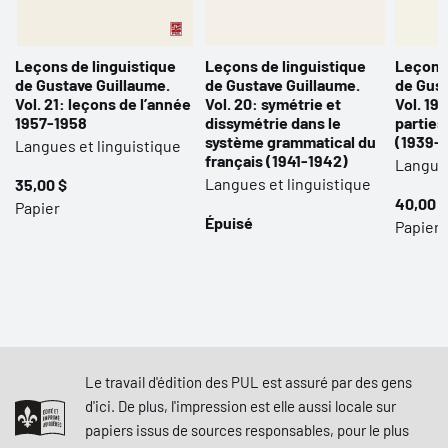
Leçons de linguistique
Leçons de linguistique
Leçons 
de Gustave Guillaume.
de Gustave Guillaume.
de Gust
Vol. 21: leçons de l’année
Vol. 20: symétrie et
Vol. 19
1957-1958
dissymétrie dans le
parties
système grammatical du
(1939-
Langues et linguistique
français (1941-1942)
Langues
Langues et linguistique
35,00 $
40,00 $
Papier
Épuisé
Papier
Le travail d'édition des PUL est assuré par des gens
d'ici. De plus, l'impression est elle aussi locale sur
papiers issus de sources responsables, pour le plus