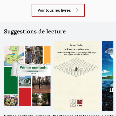
Voir tous les livres
Suggestions de lecture
Primer contacto, espanol
Incidences et références
Les fra