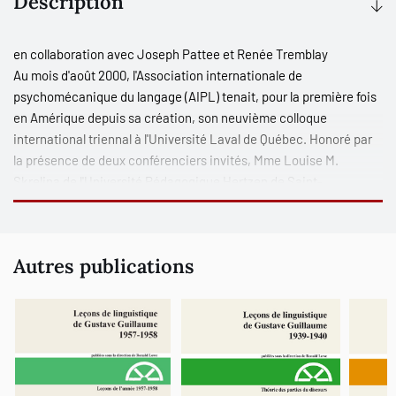
Description
en collaboration avec Joseph Pattee et Renée Tremblay
Au mois d'août 2000, l'Association internationale de
psychomécanique du langage (AIPL) tenait, pour la première fois
en Amérique depuis sa création, son neuvième colloque
international triennal à l'Université Laval de Québec. Honoré par
la présence de deux conférenciers invités, Mme Louise M.
Skrelina de l'Université Pédagogique Hertzen de Saint-
Pétersbourg, Russie, et M. André Joly, de l'Université de Paris IV,
le IXe colloque de l'AIPL a accueilli quelque cinquante
participants venus de dix pays (Allemagne, Belgique, -Canada,
Autres publications
France, Grande-Bretagne, Hollande, Italie, Norvège, Russie,
Suisse).
Publié par les soins du Fonds Gustave Guillaume de l'Université
Laval, avec le soutien financier du Conseil de recherche en
sciences humaines du Canada, le présent recueil réunit la plupart
des communications prononcées à cette occasion, regroupées
en fonction des thèmes retenus. On trouvera en premier lieu les