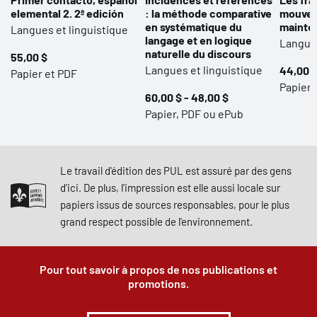
elemental 2. 2ª edición
: la méthode comparative
mouveme
en systématique du
mainte
Langues et linguistique
langage et en logique
Langues
naturelle du discours
55,00 $
Langues et linguistique
44,00 $
Papier et PDF
Papier 
60,00 $ - 48,00 $
Papier, PDF ou ePub
Le travail d'édition des PUL est assuré par des gens
d'ici. De plus, l'impression est elle aussi locale sur
papiers issus de sources responsables, pour le plus
grand respect possible de l'environnement.
Pour tout savoir à propos de nos publications et
promotions.