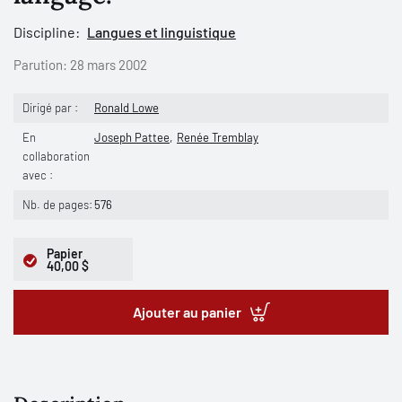
Discipline:
Langues et linguistique
Parution:
28 mars 2002
Dirigé par :
Ronald Lowe
En
Joseph Pattee
Renée Tremblay
collaboration
avec :
Nb. de pages:
576
Papier
40,00 $
Ajouter au panier