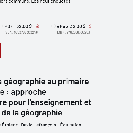
iliers communs. Les neuf enquêtes
PDF
32,00 $
ePub
32,00 $
ISBN: 9782766302246
ISBN: 9782766302253
a géographie au primaire
re : approche
ire pour l’enseignement et
 de la géographie
 Éthier
et
David Lefrançois
Éducation