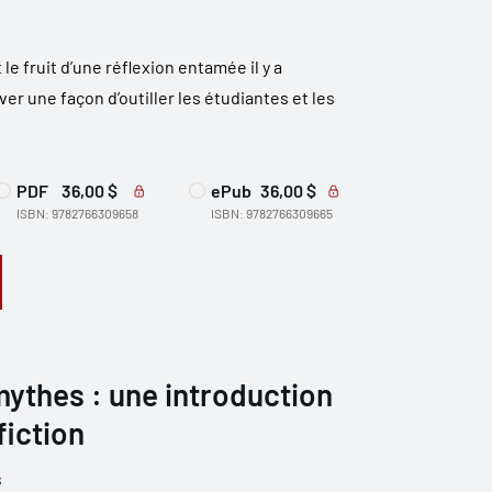
le fruit d’une réflexion entamée il y a
r une façon d’outiller les étudiantes et les
PDF
36,00 $
ePub
36,00 $
ISBN: 9782766309658
ISBN: 9782766309665
ythes : une introduction
fiction
s