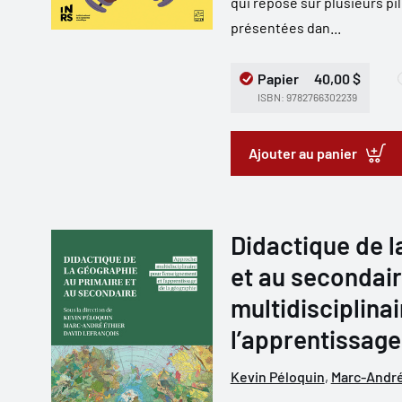
qui repose sur plusieurs p
présentées dan...
Papier
40,00 $
ISBN: 9782766302239
Ajouter au panier
Didactique de l
et au secondai
multidisciplina
l’apprentissage
Kevin Péloquin
,
Marc-André