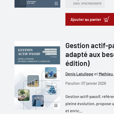
ISBN: 9782766306978
Ajouter au panier
Gestion actif-pa
adapté aux beso
édition)
Denis Latulippe
et
Mathieu
Parution: 07 janvier 2026
Gestion actif-passif, réfé
pleine évolution, propose 
et enric...