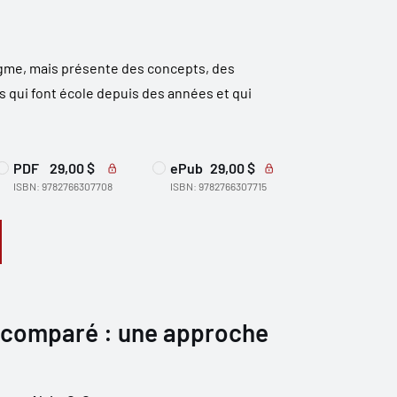
gme, mais présente des concepts, des
s qui font école depuis des années et qui
PDF
29,00 $
ePub
29,00 $
ISBN: 9782766307708
ISBN: 9782766307715
 comparé : une approche