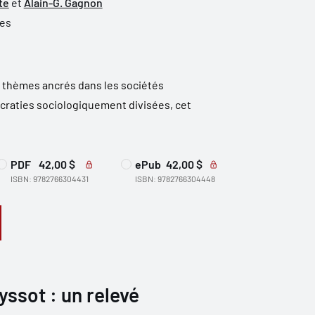
te
et
Alain-G. Gagnon
ues
s thèmes ancrés dans les sociétés
ocraties sociologiquement divisées, cet
PDF
42,00 $
ePub
42,00 $
ISBN: 9782766304431
ISBN: 9782766304448
yssot : un relevé