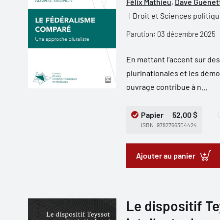
Félix Mathieu
,
Dave Guénet
Droit et Sciences politiq
Parution: 03 décembre 2025
En mettant l’accent sur de
plurinationales et les dém
ouvrage contribue à n...
Papier
52,00 $
ISBN: 9782766304424
Ajouter au panier
Le dispositif Te