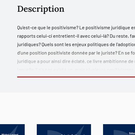
Description
Qu’est-ce que le positivisme? Le positivisme
juridique
e
rapports celui-ci entretient-il avec celui-là? Du reste, fa
juridiques? Quels sont les enjeux politiques de l’adoptio
d’une position positiviste donnée par le juriste? En se fo
juridique a pour ainsi dire éclaté, ce livre ambitionne d
laquelle il n’a pas existé un, mais plusieurs positivismes
comme fait, d’autres comme norme; certains adoptant un
d’autres une position normative. Leur examen sera l’occ
du droit comme fait ainsi que d’une interrogation sur le r
question du pluralisme juridique et de sa relation avec l’id
d’adopter une nouvelle grille de lecture de l’histoire de 