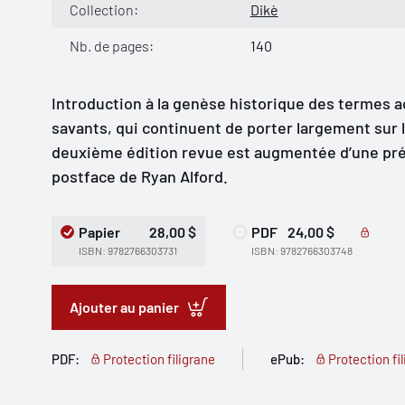
Collection:
Dikè
Nb. de pages:
140
Introduction à la genèse historique des termes 
savants, qui continuent de porter largement sur l
deuxième édition revue est augmentée d’une pré
postface de Ryan Alford.
Papier
28,00 $
PDF
24,00 $
ISBN: 9782766303731
ISBN: 9782766303748
Ajouter au panier
PDF:
Protection filigrane
ePub:
Protection fi