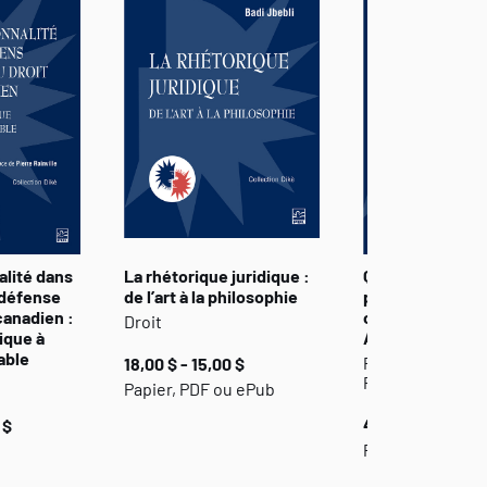
alité dans
La rhétorique juridique :
Questionnemen
 défense
de l’art à la philosophie
philosophiques 
canadien :
culture juridique
Droit
dique à
Anciens et les 
able
Philosophie et
18,00 $ - 15,00 $
Philosophie du d
Papier, PDF ou ePub
49,00 $ - 39,00 
 $
Papier, PDF ou 