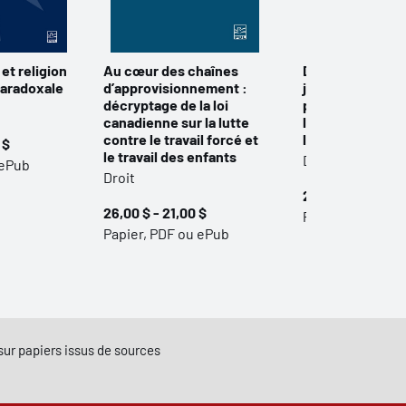
 et religion
Au cœur des chaînes
Dire le droit, pe
paradoxale
d’approvisionnement :
justice : les dro
décryptage de la loi
peuples autoch
canadienne sur la lutte
le droit des fe
contre le travail forcé et
l'égalité
 $
le travail des enfants
Droit
 ePub
Droit
24,95 $ - 19,95 
26,00 $ - 21,00 $
Papier, PDF ou 
Papier, PDF ou ePub
e sur papiers issus de sources