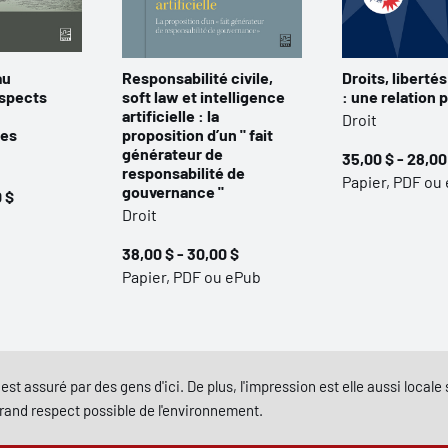
au
Responsabilité civile,
Droits, libertés
aspects
soft law et intelligence
: une relation 
artificielle : la
Droit
ues
proposition d’un " fait
générateur de
35,00 $ - 28,00
responsabilité de
Papier, PDF ou
gouvernance "
0 $
Droit
38,00 $ - 30,00 $
Papier, PDF ou ePub
est assuré par des gens d'ici. De plus, l'impression est elle aussi local
grand respect possible de l'environnement.