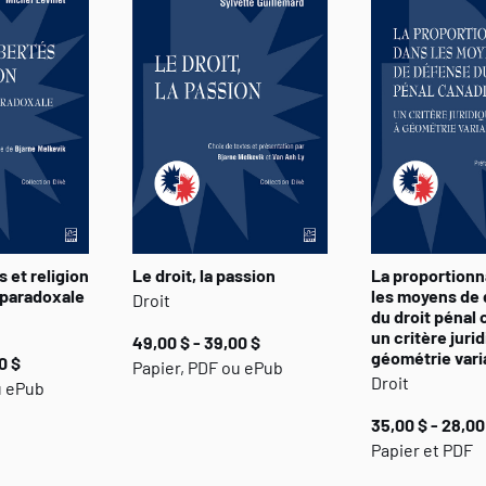
s et religion
Le droit, la passion
La proportionn
n paradoxale
les moyens de
Droit
du droit pénal 
un critère juri
49,00 $ - 39,00 $
géométrie vari
0 $
Papier, PDF ou ePub
Droit
u ePub
35,00 $ - 28,00
Papier et PDF