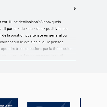
n est-il une déclinaison? Sinon, quels
ut-il parler « du » ou « des » positivismes
n de la position positiviste en général ou
calisant sur le xxe siècle, où la pensée
e répondre à ces questions par la thèse selon
 juridiques, certains concevant le droit
e position explicative ou descriptive,
asion d’une évaluation des tentatives d’étude
apport du droit à l’État. Se poseront alors la
éal de l’État de droit, puis celle de l’intérêt
la philosophie du droit.