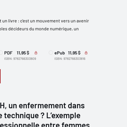
t un livre : c’est un mouvement vers un avenir
bles décideurs du monde numérique, un
PDF
11,95 $
ePub
11,95 $
ISBN: 9782766303809
ISBN: 9782766303816
GRH, un enfermement dans
e technique ? L’exemple
ofessionnelle entre femmes