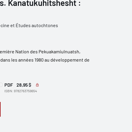
s. Kanatukuhitshesht :
cine et Études autochtones
Première Nation des Pekuakamiulnuatsh,
e dans les années 1980 au développement de
PDF
28,95 $
ISBN: 9782763759654