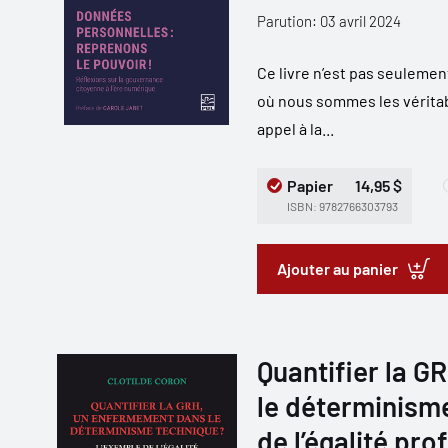
Parution: 03 avril 2024
Ce livre n’est pas seulemen
où nous sommes les vérita
appel à la...
Papier
14,95 $
ISBN: 9782766303793
Ajouter au panier
Quantifier la 
le déterminism
de l’égalité pr