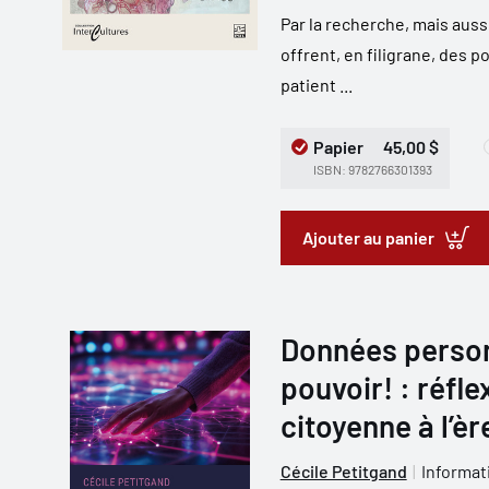
Par la recherche, mais aussi
offrent, en filigrane, des p
patient ...
Papier
45,00 $
ISBN: 9782766301393
Ajouter au panier
Données person
pouvoir! : réfl
citoyenne à l’è
Cécile Petitgand
Informat