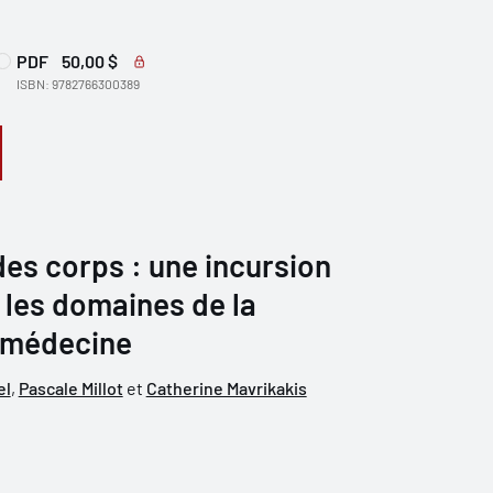
PDF
50,00 $
ISBN: 9782766300389
des corps : une incursion
 les domaines de la
a médecine
el
,
Pascale Millot
et
Catherine Mavrikakis