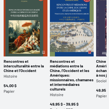
Rencontres et
Rencontres et
Chine •
interculturalité entre la
médiations entre la
Amériqu
Chine et l’Occident
Chine, l’Occident et les
échang
Amériques:
à nos j
Histoire
missionnaires, chamanes
Sociolo
et intermédiaires
54,00 $
culturels
49,95 $
Papier
Histoire
Papier 
49,95 $ - 39,95 $