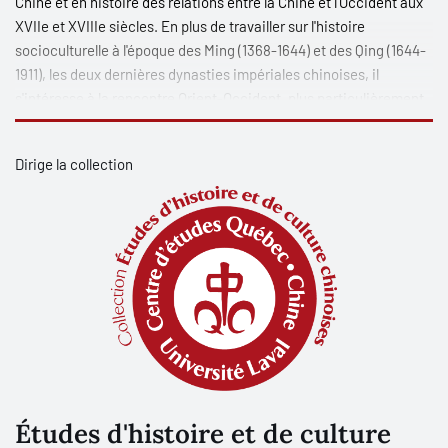
Chine et en histoire des relations entre la Chine et l'Occident aux
XVIIe et XVIIIe siècles. En plus de travailler sur l'histoire
socioculturelle à l'époque des Ming (1368-1644) et des Qing (1644-
1911), les deux dernières dynasties impériales chinoises, il
s'intéresse à la rencontre Orient-Occident, plus particulièrement
aux contacts entre les traditions chrétiennes et la société
traditionnelle chinoise. Shenwen Li est également directeur du
Dirige la collection
Centre d'études Québec-Chine de l'Université Laval.
Études d'histoire et de culture