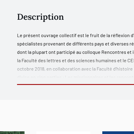
Description
Le présent ouvrage collectif est le fruit de
la réflexion 
spécialistes provenant de différents pays et diverses ré
dont la plupart ont participé au colloque
Rencontres et in
la Faculté des lettres et des sciences humaines et le CE
octobre 2018, en collaboration avec la Faculté d’histoire
divise en cinq parties :
Les missionnaires et les rencont
médias et les échanges entre la Chine et la France
;
Les
et les emprunts culturels réciproques
;
Les Chinois d’ou
croisé et la perception de l’autre : l’image de la Chine et
rencontres et les interactions interculturelles entre la
interdisciplinaire pour contribuer à l’avancement de la