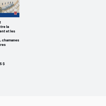
t
tre la
ent et les
s, chamanes
ires
5 $