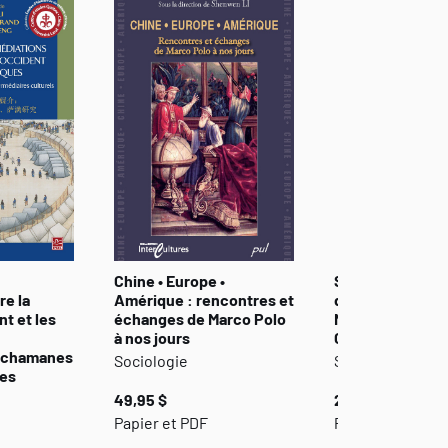
Chine • Europe •
Stratégies miss
re la
Amérique : rencontres et
des jésuites fra
nt et les
échanges de Marco Polo
Nouvelle-France
à nos jours
Chine au XVIIe s
, chamanes
Sociologie
Sociologie
res
49,95 $
27,00 $
Papier et PDF
Papier