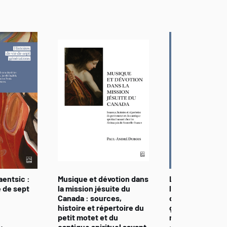
aentsic :
Musique et dévotion dans
La Méditerranée
e de sept
la mission jésuite du
l’Atlantique. La
Canada : sources,
de l’histoire de
histoire et répertoire du
grecques aux 
petit motet et du
modernes
cantique spirituel savant