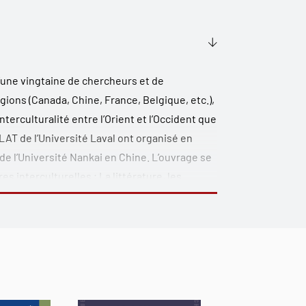
d’une vingtaine de chercheurs et de
gions (Canada, Chine, France, Belgique, etc.),
terculturalité entre l’Orient et l’Occident
que
LAT de l’Université Laval ont organisé en
 de l’Université Nankai en Chine. L’ouvrage se
res interculturelles
;
La littérature, les
 échanges des connaissances scientifiques
tre-mer et l’adaptation culturelle
;
Un regard
 de l’Occident
. Il propose une réflexion sur les
 Chine et l’Occident dans une perspective
 recherche dans ce domaine.