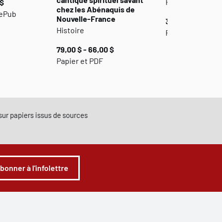
Histoire
 $
chez les Abénaquis de
 ePub
Nouvelle-France
35,00 $ - 29,00 
Histoire
Papier et PDF
79,00 $ - 66,00 $
Papier et PDF
e sur papiers issus de sources
abonner à l'infolettre