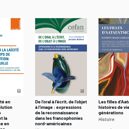
ité en
De l’oral à l’écrit, de l’objet
Les filles d’Aat
lution
à l’image : expressions
histoires de vi
s
de la reconnaissance
générations
t la
dans les francophonies
Histoire
ue en
nord-américaines
nco-