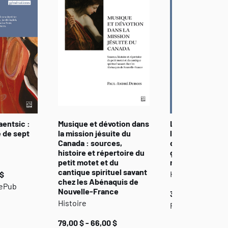
aentsic :
Musique et dévotion dans
La Méditerranée
e de sept
la mission jésuite du
l’Atlantique. La
Canada : sources,
de l’histoire de
histoire et répertoire du
grecques aux 
petit motet et du
modernes
cantique spirituel savant
Histoire
 $
chez les Abénaquis de
 ePub
Nouvelle-France
35,00 $ - 29,00 
Histoire
Papier et PDF
79,00 $ - 66,00 $