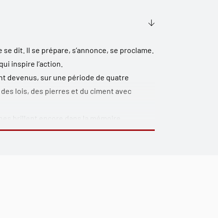
e se dit. Il se prépare, s’annonce, se proclame.
qui inspire l’action.
ont devenus, sur une période de quatre
es lois, des pierres et du ciment avec
nes brillent encore dans la mémoire
, mais qui toutes ont préparé l’avenir que nous