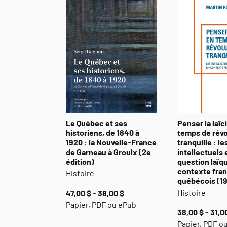
Le Québec et ses
Penser la laïc
historiens, de 1840 à
temps de révo
1920 : la Nouvelle-France
tranquille : le
de Garneau à Groulx (2e
intellectuels e
édition)
question laïq
contexte fra
Histoire
québécois (1
Histoire
47,00 $ - 38,00 $
Papier, PDF ou ePub
38,00 $ - 31,0
Papier, PDF o