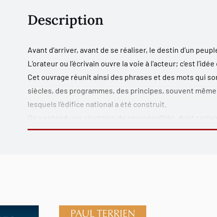
Description
Avant d’arriver, avant de se réaliser, le destin d’un peupl
L’orateur ou l’écrivain ouvre la voie à l’acteur; c’est l’idée 
Cet ouvrage réunit ainsi des phrases et des mots qui s
siècles, des programmes, des principes, souvent même d
lesquels l’édifice national a été construit.
On y entend une vingtaine de personnalités, dont certai
collective et d’autres qui ont été ensevelies dans l’oubli
partageons aujourd’hui.