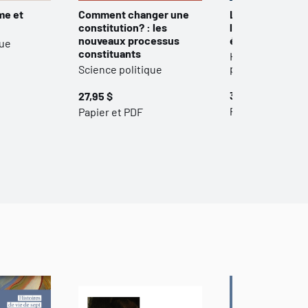
me et
Comment changer une
Les grands disc
constitution? : les
l’histoire du Qu
nouveaux processus
édition
que
constituants
Histoire et Scie
politique
Science politique
39,95 $
27,95 $
Papier et PDF
Papier et PDF