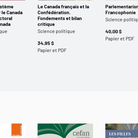
ystème
Le Canada français et la
Parlementaris
r le Canada
Confédération.
Francophonie
ctoral
Fondements et bilan
Science politi
anada
critique
ique
Science politique
40,00 $
Papier et PDF
34,95 $
Papier et PDF