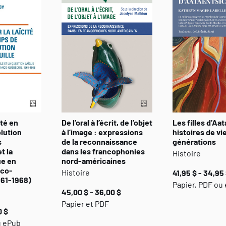
ité en
De l’oral à l’écrit, de l’objet
Les filles d’Aat
lution
à l’image : expressions
histoires de vi
s
de la reconnaissance
générations
t la
dans les francophonies
Histoire
ue en
nord-américaines
nco-
Histoire
41,95 $ - 34,95
961-1968)
Papier, PDF ou
45,00 $ - 36,00 $
Papier et PDF
0 $
u ePub