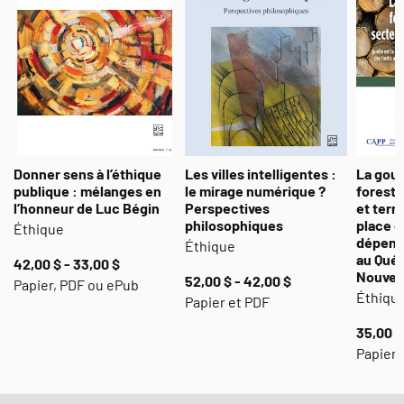
Donner sens à l’éthique
Les villes intelligentes :
La gou
publique : mélanges en
le mirage numérique ?
foresti
l’honneur de Luc Bégin
Perspectives
et terri
philosophiques
place 
Éthique
dépend
Éthique
au Québ
42,00 $ - 33,00 $
Nouvea
52,00 $ - 42,00 $
Papier, PDF ou ePub
Éthiqu
Papier et PDF
35,00 $
Papier 