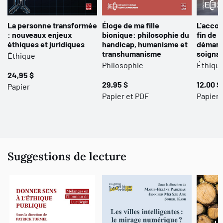
La personne transformée
Éloge de ma fille
L'acco
: nouveaux enjeux
bionique: philosophie du
fin de v
éthiques et juridiques
handicap, humanisme et
démarc
transhumanisme
soigna
Éthique
Philosophie
Éthiqu
24,95 $
29,95 $
12,00 $
Papier
Papier et PDF
Papier 
Suggestions de lecture