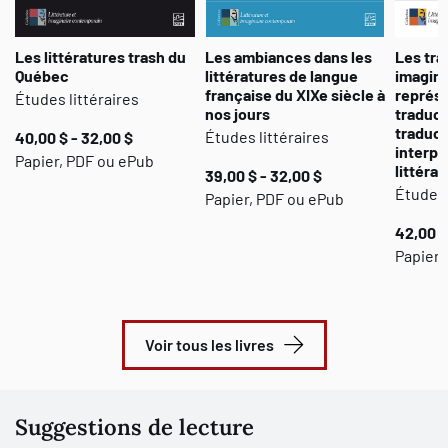
Les littératures trash du
Les ambiances dans les
Les tr
Québec
littératures de langue
imagina
française du XIXe siècle à
représe
Études littéraires
nos jours
traduct
traduct
Études littéraires
40,00 $ - 32,00 $
interpr
Papier, PDF ou ePub
littéra
39,00 $ - 32,00 $
Études 
Papier, PDF ou ePub
42,00 $
Papier 
Voir tous les livres
Suggestions de lecture