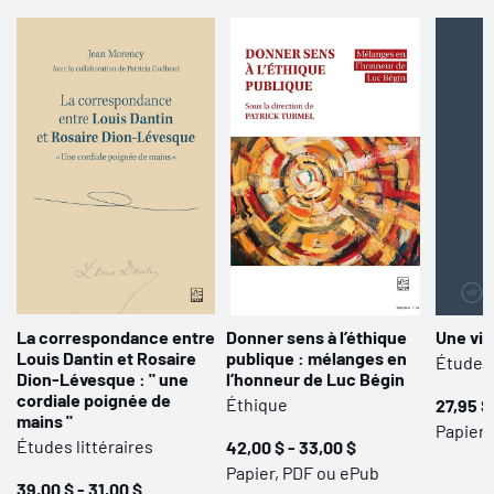
La correspondance entre
Donner sens à l’éthique
Une vie 
Louis Dantin et Rosaire
publique : mélanges en
Études 
Dion-Lévesque : " une
l’honneur de Luc Bégin
cordiale poignée de
Éthique
27,95 $
mains "
Papier,
Études littéraires
42,00 $ - 33,00 $
Papier, PDF ou ePub
39,00 $ - 31,00 $