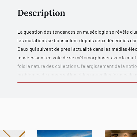
Description
La question des tendances en muséologie se révèle d’u
les mutations se bousculent depuis deux décennies dan
Ceux qui suivent de près l’actualité dans les médias él
musées sont en voie de se métamorphoser avec la multi
fois la nature des collections, l’élargissement de la no
problèmes de conservation et les nouvelles formes de 
multiplication des politiques patrimoniales suscite des
anticipés il y a deux décennies.
Nous avons convié des chercheurs et des praticiens du 
Belgique provenant de différentes disciplines afin de pa
les grandes tendances qui transforment l’univers du m
structurent autour de trois grands thèmes qui soulèven