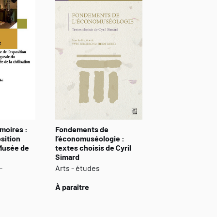
enjeux : nouvelles perspectives pour l’objet
moires :
Fondements de
sition
l’économuséologie :
Musée de
textes choisis de Cyril
Simard
-
Arts - études
À paraître