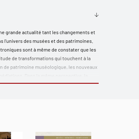
ne grande actualité tant les changements et
s l’univers des musées et des patrimoines.
ectroniques sont à même de constater que les
tude de transformations qui touchent à la
tion de patrimoine muséologique, les nouveaux
médiations. Dans la même perspective, la
 changements profonds qui n’étaient pas
Québec, du Canada, de la France et de la
rtager leurs travaux et leurs réflexions sur
onde muséal. Ces diverses tendances se
t des questions : « Nouvelles