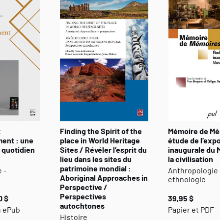
muséalisations : nouvelles muséologies ? », « Nouveaux 
muséal ? » et « Musée, muséologie : quel avenir ? »
t
Finding the Spirit of the
Mémoire de Mé
ment : une
place in World Heritage
étude de l’expo
 quotidien
Sites / Révéler l’esprit du
inaugurale du 
lieu dans les sites du
la civilisation
patrimoine mondial :
 -
Anthropologie 
Aboriginal Approaches in
ethnologie
Perspective /
Perspectives
0 $
39,95 $
autochtones
u ePub
Papier et PDF
Histoire