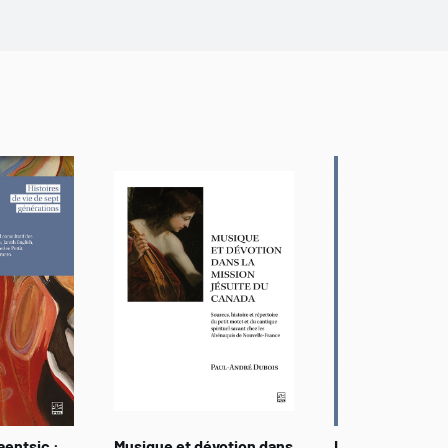
aentsic :
Musique et dévotion dans
La Méditerranée