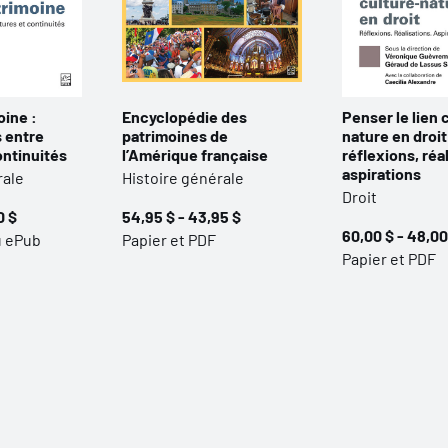
oine :
Encyclopédie des
Penser le lien 
 entre
patrimoines de
nature en droit
ontinuités
l’Amérique française
réflexions, réa
aspirations
rale
Histoire générale
Droit
0 $
54,95 $ - 43,95 $
60,00 $ - 48,00
u ePub
Papier et PDF
Papier et PDF