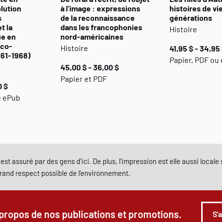
lution
à l’image : expressions
histoires de vi
s
de la reconnaissance
générations
t la
dans les francophonies
Histoire
ue en
nord-américaines
nco-
Histoire
41,95 $ - 34,95
961-1968)
Papier, PDF ou
45,00 $ - 36,00 $
Papier et PDF
0 $
u ePub
est assuré par des gens d'ici. De plus, l'impression est elle aussi local
grand respect possible de l'environnement.
 propos de nos publications et promotions.
S'