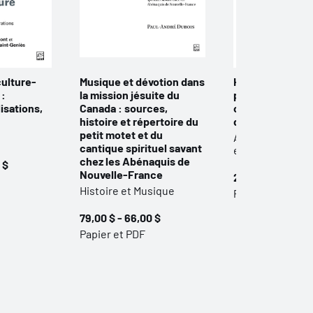
culture-
Musique et dévotion dans
Haïti. Culture et
 :
la mission jésuite du
patrimoine dans
lisations,
Canada : sources,
construction d’
histoire et répertoire du
destination tour
petit motet et du
Anthropologie -
cantique spirituel savant
ethnologie
chez les Abénaquis de
 $
Nouvelle-France
25,00 $
Histoire et Musique
Papier et PDF
79,00 $ - 66,00 $
Papier et PDF