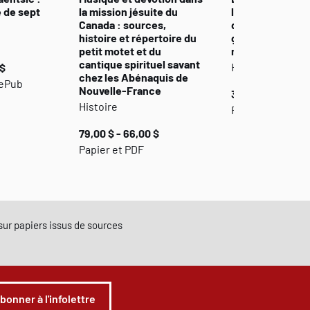
e de sept
la mission jésuite du
l’Atlantique. La
Canada : sources,
de l’histoire de
histoire et répertoire du
grecques aux 
petit motet et du
modernes
cantique spirituel savant
Histoire
 $
chez les Abénaquis de
 ePub
Nouvelle-France
35,00 $ - 29,00 
Histoire
Papier et PDF
79,00 $ - 66,00 $
Papier et PDF
e sur papiers issus de sources
abonner à l'infolettre